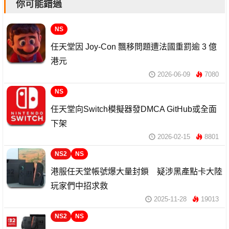
你可能錯過
NS
任天堂因 Joy-Con 飄移問題遭法國重罰逾 3 億
港元
2026-06-09
7080
NS
任天堂向Switch模擬器發DMCA GitHub或全面
下架
2026-02-15
8801
NS2
NS
港服任天堂帳號爆大量封鎖 疑涉黑產點卡大陸
玩家們中招求救
2025-11-28
19013
NS2
NS