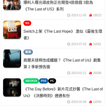
爆料人曝光頑皮狗正在開發4款遊戲 3款為
《The Last of US》系列
2023-11-05
18523
NS
Switch上架《The Last Hope》 激似《最後生環
者》
2023-07-02
32691
歐美
高爾夫球桿改成鐵鎚？《The Last of Us》劇集
第 2 季新預告圖
2023-03-21
26588
XBOXSX
PS5
PC
《The Day Before》新片花式抄襲《The Last of
Us》《決勝時刻》通通有份
2023-02-06
14555