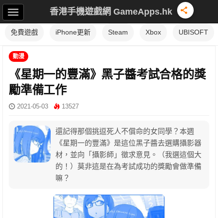
香港手機遊戲網 GameApps.hk
免費遊戲
iPhone更新
Steam
Xbox
UBISOFT
動漫
《星期一的豐滿》黑子醬考試合格的獎
勵準備工作
2021-05-03
13527
還記得那個挑逗死人不償命的女同學？本週
《星期一的豐滿》是這位黑子醬去選購攝影器
材，並向「攝影師」徵求意見。（我選這個大
的！）莫非這是在為考試成功的獎勵會做準備
嘛？