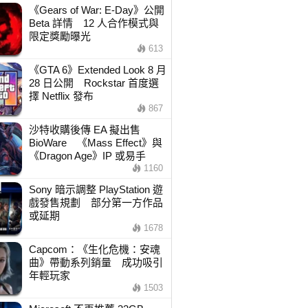
《Gears of War: E-Day》公開
Beta 詳情 12 人合作模式與
限定獎勵曝光
613
《GTA 6》Extended Look 8 月
28 日公開 Rockstar 首度選
擇 Netflix 發布
867
沙特收購後傳 EA 擬出售
BioWare 《Mass Effect》與
《Dragon Age》IP 或易手
1160
Sony 暗示調整 PlayStation 遊
戲發售規劃 部分第一方作品
或延期
1678
Capcom：《生化危機：安魂
曲》帶動系列銷量 成功吸引
年輕玩家
1503