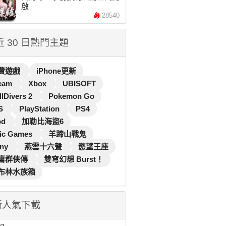
啟
28540
 近 30 日熱門主題
費遊戲
iPhone更新
eam
Xbox
UBISOFT
llDivers 2
Pokemon Go
S
PlayStation
PS4
od
加勒比海盜6
ic Games
羊蹄山戰鬼
ny
燕雲十六聲
慾望王座
庸群俠傳
雙穹幻想 Burst！
布林水族箱
新人氣下載
...