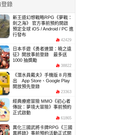
前登錄
新王道幻想戰略RPG《夢戰：
劍之海》 官方事前預約開啟
預定全球 iOS / Android / PC 進
行發布
42429
日本手遊《勇者連盟：曉之遠
征》開放事前登錄 最多送
1000 抽獎勵
38822
《潛水員戴夫》手機版 8 月推
出 App Store、Google Play
開放預先登錄
23363
經典療癒冒險 MMO《初心者
傳說：夢境大冒險》事前預約
正式啟動
61865
異化三國武將卡牌RPG《三國
異將錄》事前預約活動正式開