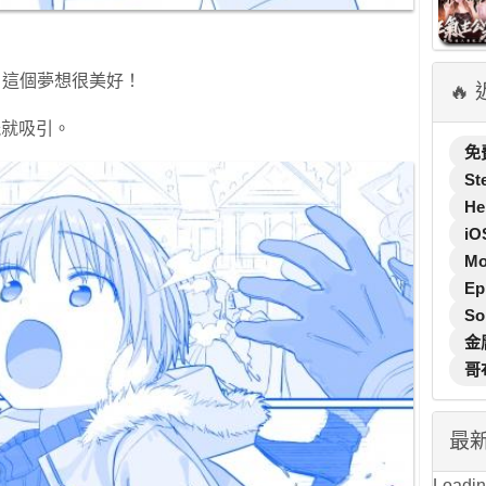
這個夢想很美好！
🔥
功能就吸引。
免
St
He
iO
M
Ep
So
金
哥
最
Loading