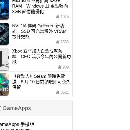
Microsoft 不再推薦 32GB
RAM Windows 11 重點轉向
8GB 記憶體優化
1075
NVIDIA 傳研 GeForce 新功
能 SSD 可充當額外 VRAM
提升效能
2533
Xbox 或將加入白金成就系
統 CEO 暗示今年內公開新功
能
909
《夜勤人》Steam 限時免費
送 8 月 10 日前領取即可永久
保留
3621
 GameApps
ameApps 手機版