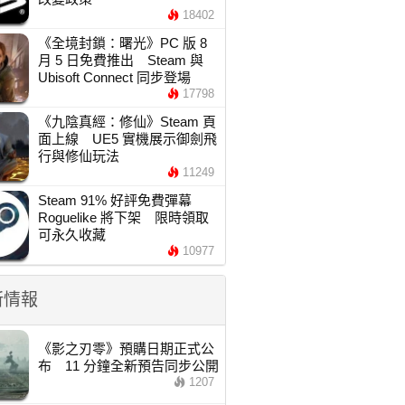
18402
《全境封鎖：曙光》PC 版 8
月 5 日免費推出 Steam 與
Ubisoft Connect 同步登場
17798
《九陰真經：修仙》Steam 頁
面上線 UE5 實機展示御劍飛
行與修仙玩法
11249
Steam 91% 好評免費彈幕
Roguelike 將下架 限時領取
可永久收藏
10977
新情報
《影之刃零》預購日期正式公
布 11 分鐘全新預告同步公開
1207