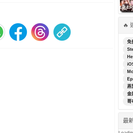
🔥
免
St
He
iO
M
Ep
燕
金
哥
最
Loading