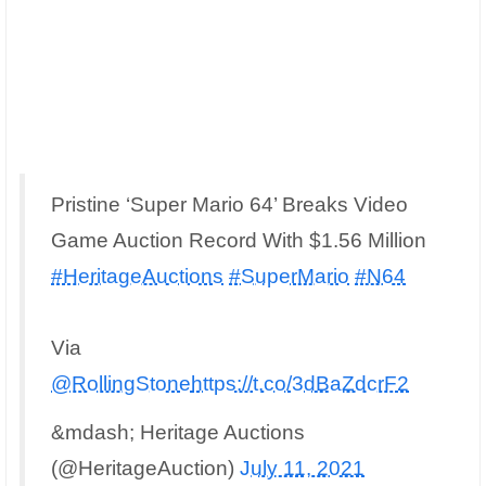
Pristine ‘Super Mario 64’ Breaks Video
Game Auction Record With $1.56 Million
#HeritageAuctions
#SuperMario
#N64
Via
@RollingStone
https://t.co/3dBaZdcrF2
&mdash; Heritage Auctions
(@HeritageAuction)
July 11, 2021