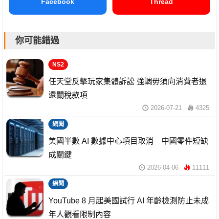
Facebook
Thread
你可能錯過
NS2
任天堂反擊玩家集體訴訟 強調毋須向消費者退
還關稅款項
2026-07-21
4325
網聞
美國半數 AI 數據中心項目取消 中國零件短缺
成關鍵
2026-04-06
11111
網聞
YouTube 8 月起美國試行 AI 年齡檢測防止未成
年人觀看限制內容