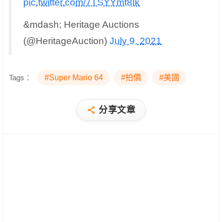
pic.twitter.com/7TSYYmt8Ik
&mdash; Heritage Auctions
(@HeritageAuction)
July 9, 2021
Tags：
#Super Mario 64
#拍價
#美國
分享文章