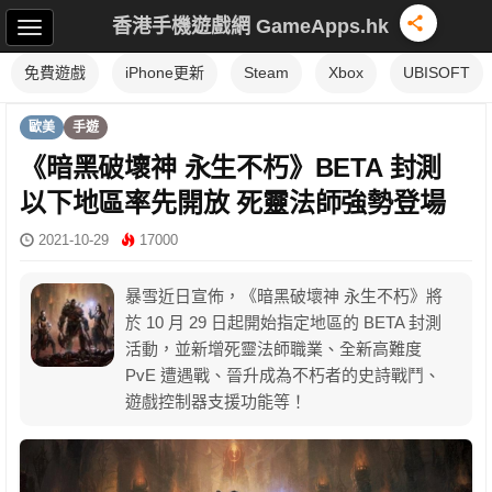
香港手機遊戲網 GameApps.hk
免費遊戲
iPhone更新
Steam
Xbox
UBISOFT
歐美
手遊
《暗黑破壞神 永生不朽》BETA 封測
以下地區率先開放 死靈法師強勢登場
2021-10-29
17000
暴雪近日宣佈，《暗黑破壞神 永生不朽》將
於 10 月 29 日起開始指定地區的 BETA 封測
活動，並新增死靈法師職業、全新高難度
PvE 遭遇戰、晉升成為不朽者的史詩戰鬥、
遊戲控制器支援功能等！