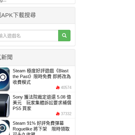
APK下載搜尋
氣新聞
Steam 極度好評遊戲《Blast
the Past》限時免費 即將改為
收費模式
40574
Sony 獲法院裁定退還 5.08 億
美元 玩家集體訴訟要求補償
PS5 買家
37332
Steam 91% 好評免費彈幕
Roguelike 將下架 限時領取
可永久收藏