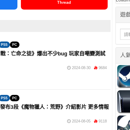
Thread
遊戲
PS5
PC
戰：亡命之徒》爆出不少bug 玩家自嘲變測試
人
2024-08-30
9684
PS5
PC
om發布3段《魔物獵人：荒野》介紹影片 更多情報
2024-08-05
9118