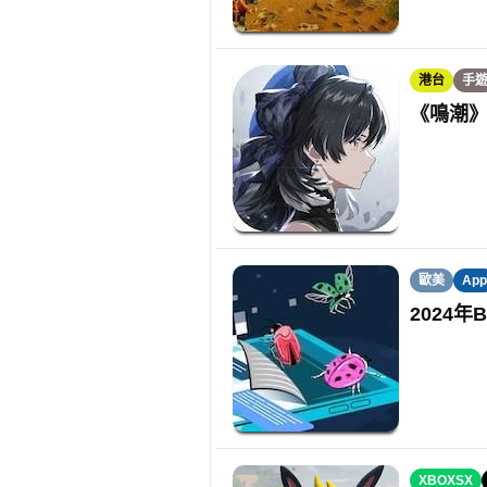
港台
手
《鳴潮》
歐美
App
2024
XBOXSX