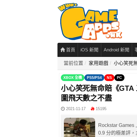
首頁
iOS 新聞
Android 新聞
當前位置
家用遊戲
小心笑死無
XBOX 全機
PS5/PS4
NS
PC
小心笑死無命賠《GTA
圖飛天數之不盡
2021-11-17
15195
Rockstar Gam
0.9 分的極差評