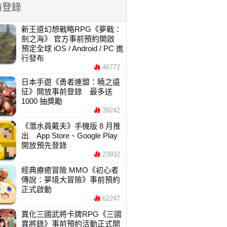
前登錄
新王道幻想戰略RPG《夢戰：
劍之海》 官方事前預約開啟
預定全球 iOS / Android / PC 進
行發布
46772
日本手遊《勇者連盟：曉之遠
征》開放事前登錄 最多送
1000 抽獎勵
39242
《潛水員戴夫》手機版 8 月推
出 App Store、Google Play
開放預先登錄
23932
經典療癒冒險 MMO《初心者
傳說：夢境大冒險》事前預約
正式啟動
62247
異化三國武將卡牌RPG《三國
異將錄》事前預約活動正式開