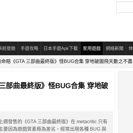
搜
尋
事前登錄
手遊攻略
日本手遊Apk下載
家用遊戲
網絡新聞
休
命賠《GTA 三部曲最終版》怪BUG合集 穿地破圖飛天數之不盡
 三部曲最終版》怪BUG合集 穿地破
es 上週發售的《GTA 三部曲最終版》在 metacritic 只有
，主要因為遊戲質素極為差劣，經常出現各種 BUG 與