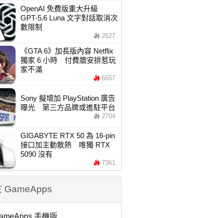
OpenAI 免費版重大升級
GPT-5.6 Luna 文字對話取消次
數限制
2627
《GTA 6》加長版內容 Netflix
獨家 6 小時 付費牆安排惹玩
家不滿
6657
Sony 擬增加 PlayStation 廣告
曝光 第三方品牌或進駐平台
2704
GIGABYTE RTX 50 為 16-pin
接口加主動散熱 唯獨 RTX
5090 沒有
7361
 GameApps
ameApps 手機版