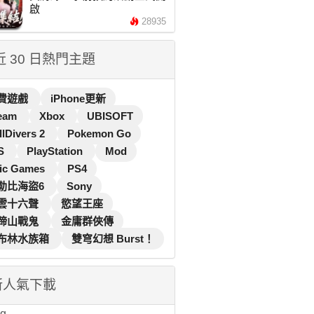
啟
28935
 近 30 日熱門主題
費遊戲
iPhone更新
eam
Xbox
UBISOFT
llDivers 2
Pokemon Go
S
PlayStation
Mod
ic Games
PS4
勒比海盜6
Sony
雲十六聲
慾望王座
蹄山戰鬼
金庸群俠傳
布林水族箱
雙穹幻想 Burst！
新人氣下載
...