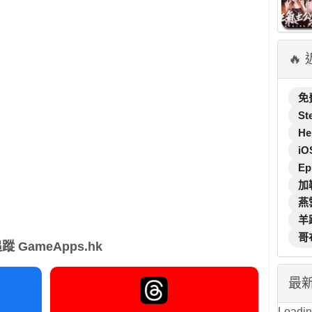
🔥
免
St
He
iO
Ep
加
燕
羊
哥
蹤 GameApps.hk
最
Loading