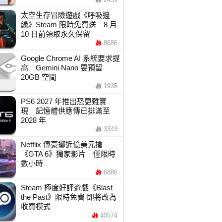
太空生存冒險遊戲《呼吸邊
緣》Steam 限時免費送 8 月
10 日前領取永久保留
8686
Google Chrome AI 系統要求提
高 Gemini Nano 要預留
20GB 空間
1935
PS6 2027 年推出恐更難實
現 記憶體供應傳已排滿至
2028 年
3343
Netflix 傳豪擲近億美元搶
《GTA 6》獨家影片 僅限時
數小時
6886
Steam 極度好評遊戲《Blast
the Past》限時免費 即將改為
收費模式
40574