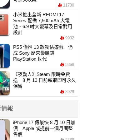
11700
小米推出全新 REDMI 17
Series 配備 7,500mAh 大電
池、6.9 吋大螢幕及日常耐用
設計
9902
PS5 僅推 13 款獨佔遊戲 仍
成 Sony 歷來最賺錢
PlayStation 世代
9368
《夜勤人》Steam 限時免費
送 8 月 10 日前領取即可永久
保留
8929
新情報
iPhone 17 傳最快 8 月 10 日加
價 Apple 或提前一個月調整
售價
2439