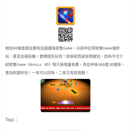
相信
80
後既朋友都有玩過撞珠呢隻
Game
，以前仲記得呢隻
Game
幾好
玩，甚至出過街機，要俾錢先玩到！但係呢而家就唔駛別，因為今次介
紹呢隻
Game
《
Anoix 3D
》唔只係限量免費，而且仲係
360
度
3D
撞珠，
更加刺激好玩！一來可以回味，二來又有近挑戰！
Tags：