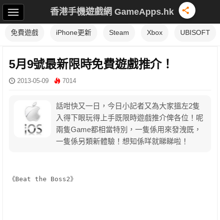
香港手機遊戲網 GameApps.hk
免費遊戲
iPhone更新
Steam
Xbox
UBISOFT
5月9號最新限時免費遊戲推介！
2013-05-09
7014
話咁快又一日，今日小記者又為大家搵左2隻
入得下眼玩得上手既限時遊戲推介俾各位！呢
兩隻Game都相當特別，一隻係用來發洩既，
一隻係另類新體驗！想知係咩就睇睇啦！
《
Beat the Boss2
》