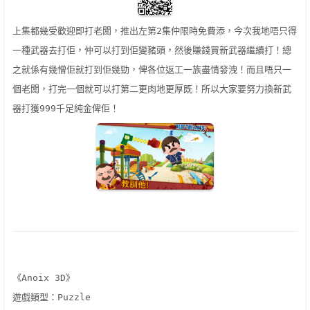
上集都幾受歡迎即打老闆，推出左第
2
集仲限時免費添，今次我地唔只得
一種武器去打佢，仲可以打到佢變豬頭，然後賺錢買新武器繼續打！總
之就係有幾憎佢就打到佢幾勁，俾各位返工一族盡情發洩！而且唔只一
個老闆，打完一個就可以打第二更肉地更厚既！所以大家要努力換新武
器打獲
999
千足純金俾佢！
《
Anoix 3D
》
遊戲類型：
Puzzle