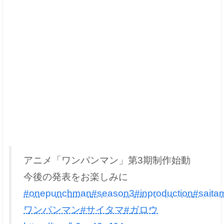
アニメ「ワンパンマン」第3期制作始動
今後の発表をお楽しみに
#onepunchman
#season3
#inproduction
#saita
ワンパンマン
#サイタマ
#ガロウ