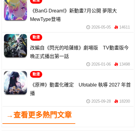
動漫
《BanG Dream!》新動畫7月公開 夢限大
MewType登場
2026-05-05
14611
動漫
改編自《閃光的哈薩維》劇場版 TV動畫版今
晚正式播出第一話
2026-01-06
13498
動漫
《原神》動畫化確定 Ufotable 執導 2027 年首
播
2025-09-28
18200
→查看更多熱門文章