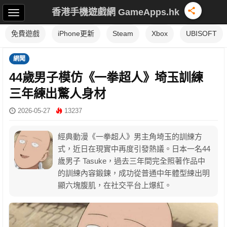
香港手機遊戲網 GameApps.hk
免費遊戲
iPhone更新
Steam
Xbox
UBISOFT
網聞
44歲男子模仿《一拳超人》埼玉訓練
三年練出驚人身材
2026-05-27
13237
經典動漫《一拳超人》男主角埼玉的訓練方
式，近日在現實中再度引發熱議。日本一名44
歲男子 Tasuke，過去三年間完全照著作品中
的訓練內容鍛鍊，成功從普通中年體型練出明
顯六塊腹肌，在社交平台上爆紅。