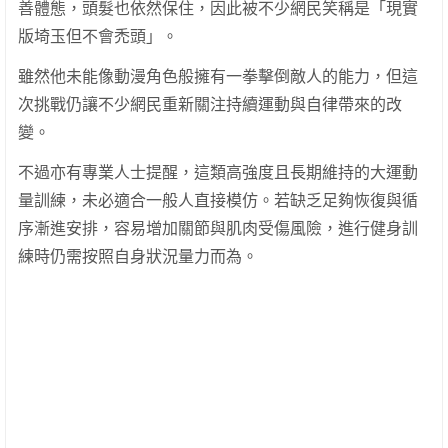
善體態，頭髮也依然保住，因此被不少網民笑稱是「現實
版埼玉但不會禿頭」。
雖然他未能像動漫角色般擁有一拳擊倒敵人的能力，但這
次挑戰仍讓不少網民重新關注持續運動與自律帶來的改
變。
不過亦有專業人士提醒，這類高強度且長期維持的大運動
量訓練，未必適合一般人直接模仿。若缺乏足夠恢復與循
序漸進安排，容易增加關節與肌肉受傷風險，進行健身訓
練時仍需按照自身狀況量力而為。