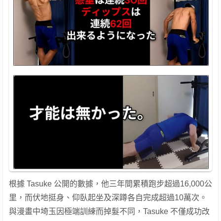
根據 Tasuke 公開的數據，他三年間累積跑步超過16,000公
里，而伏地挺身、仰臥起坐及深蹲各自完成超過10萬次。
與漫畫中埼玉因極端訓練而掉髮不同，Tasuke 不僅成功改