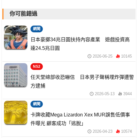
你可能錯過
網聞
日本豪擲34兆日圓扶持內容產業 遊戲投資高
達24.5兆日圓
2026-06-25
10145
NS2
任天堂總部收恐嚇信 日本男子聲稱埋炸彈遭警
方逮捕
2026-05-13
3944
網聞
卡牌收藏Mega Lizardon Xex MUR誤售低價事
件曝光 顧客成功「逃脫」
2026-04-23
10574