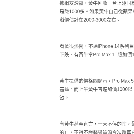
據網友透露，黃牛回收一台上述同顏色
是賺1000多。如果黃牛自己從蘋果拿
溢價估計在2000-3000左右。
看著很熱鬧，不過iPhone 14系列
下跌，有黃牛拿Pro Max 1T版加
黃牛提供的價格圖顯示，Pro Max 
甚遠。而上午黃牛普遍加價1000
蝕。
有黃牛甚至直言，一天不停的忙，
的），不得不說蘋果貨源今次還真充