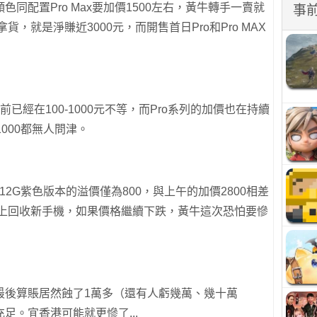
同配置Pro Max要加價1500左右，黃牛轉手一賣就
事
貨，就是淨賺近3000元，而開售首日Pro和Pro MAX
目前已經在100-1000元不等，而Pro系列的加價也在持續
價1000都無人問津。
512G紫色版本的溢價僅為800，與上午的加價2800相差
以上回收新手機，如果價格繼續下跌，黃牛這次恐怕要慘
最後算賬居然蝕了1萬多（還有人虧幾萬、幾十萬
足。宜香港可能就更慘了...