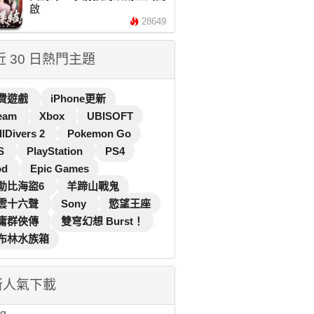
啟
28649
 近 30 日熱門主題
費遊戲
iPhone更新
eam
Xbox
UBISOFT
llDivers 2
Pokemon Go
S
PlayStation
PS4
od
Epic Games
勒比海盜6
羊蹄山戰鬼
雲十六聲
Sony
慾望王座
庸群俠傳
雙穹幻想 Burst！
布林水族箱
新人氣下載
...