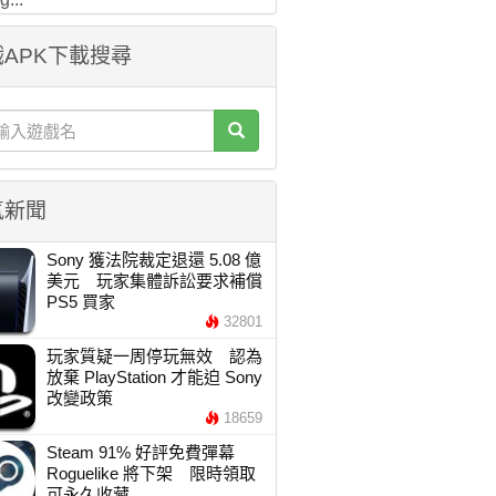
APK下載搜尋
氣新聞
Sony 獲法院裁定退還 5.08 億
美元 玩家集體訴訟要求補償
PS5 買家
32801
玩家質疑一周停玩無效 認為
放棄 PlayStation 才能迫 Sony
改變政策
18659
Steam 91% 好評免費彈幕
Roguelike 將下架 限時領取
可永久收藏