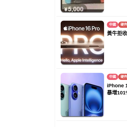
中國
硬
黃牛拒收i
中國
硬
iPhon
暴增101