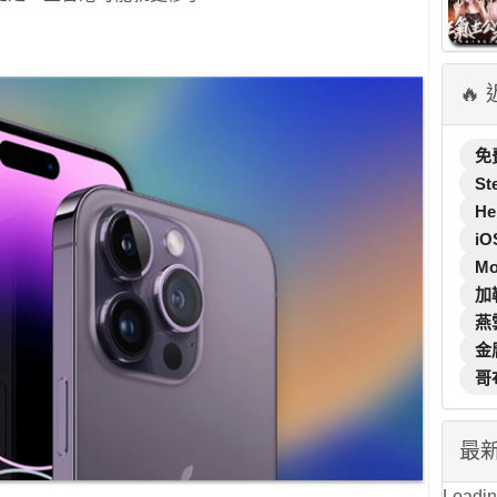
🔥
免
St
He
iO
M
加
燕
金
哥
最
Loading