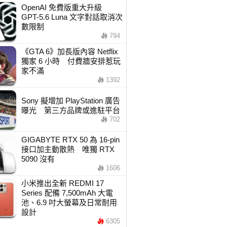
OpenAI 免費版重大升級
GPT-5.6 Luna 文字對話取消次
數限制
794
《GTA 6》加長版內容 Netflix
獨家 6 小時 付費牆安排惹玩
家不滿
1392
Sony 擬增加 PlayStation 廣告
曝光 第三方品牌或進駐平台
702
GIGABYTE RTX 50 為 16-pin
接口加主動散熱 唯獨 RTX
5090 沒有
1606
小米推出全新 REDMI 17
Series 配備 7,500mAh 大電
池、6.9 吋大螢幕及日常耐用
設計
6305