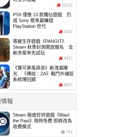
11112
PS5 僅推 13 款獨佔遊戲 仍
成 Sony 歷來最賺錢
PlayStation 世代
9187
喪屍生存遊戲《PANGIT》
Steam 秋季封測開放報名 全
新序章率先試玩
8417
《寶可夢風與浪》新洩漏曝
光 《傳說：ZA》戰鬥外捕捉
系統傳回歸
8037
新情報
Steam 極度好評遊戲《Blast
the Past》限時免費 即將改為
收費模式
741