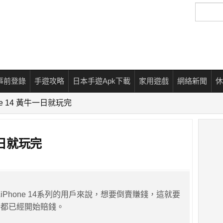
搜
尋
事前登錄
手遊攻略
日本手遊Apk下載
家用遊戲
網絡新聞
休
ne 14 黃牛一日就玩完
一日就玩完
Phone 14系列的用戶來說，想要倒賣賺錢，這就要
牛都已經開始賠錢。