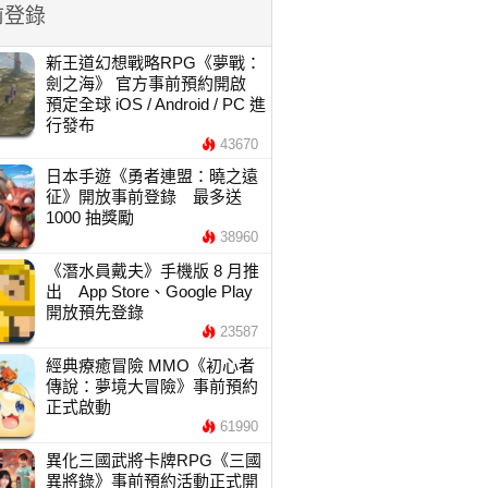
前登錄
新王道幻想戰略RPG《夢戰：
劍之海》 官方事前預約開啟
預定全球 iOS / Android / PC 進
行發布
43670
日本手遊《勇者連盟：曉之遠
征》開放事前登錄 最多送
1000 抽獎勵
38960
《潛水員戴夫》手機版 8 月推
出 App Store、Google Play
開放預先登錄
23587
經典療癒冒險 MMO《初心者
傳說：夢境大冒險》事前預約
正式啟動
61990
異化三國武將卡牌RPG《三國
異將錄》事前預約活動正式開