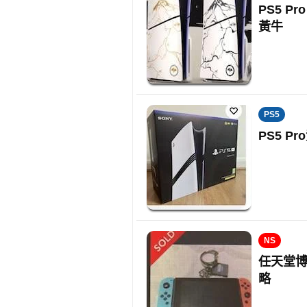
PS5 
黃牛
PS5
PS5 
NS
任天堂博
略