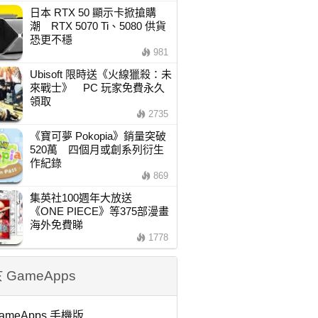
日本 RTX 50 顯示卡掀搶購
潮 RTX 5070 Ti、5080 供貨
恐更不穩
981
Ubisoft 限時送《火線獵殺：未
來戰士》 PC 玩家免費永久
領取
2735
《寶可夢 Pokopia》銷量突破
520萬 四個月或創系列衍生
作紀錄
869
集英社100週年大放送
《ONE PIECE》等375部漫畫
海外免費睇
1778
 GameApps
ameApps 手機版