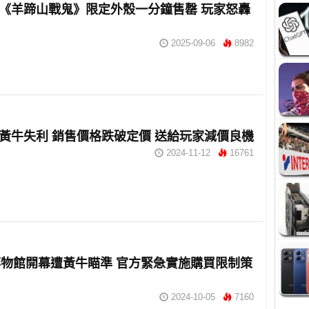
Pro《羊蹄山戰鬼》限定外殼一分鐘售罄 玩家怒轟
2025-09-06
8982
Pro黃牛失利 銷售價格跌破定價 送給玩家減價良機
2024-11-12
16761
物館開幕遭黃牛瞄準 官方緊急實施購買限制策
2024-10-05
7160