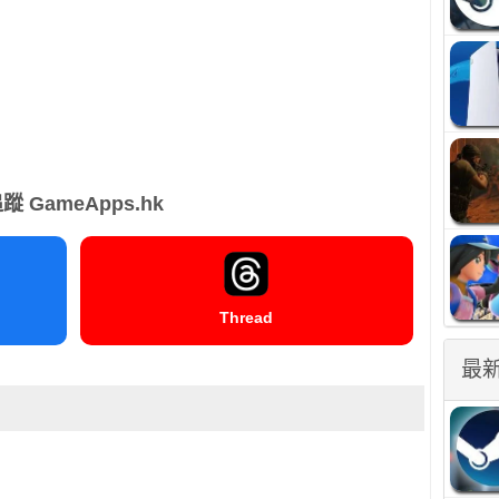
蹤 GameApps.hk
Thread
最