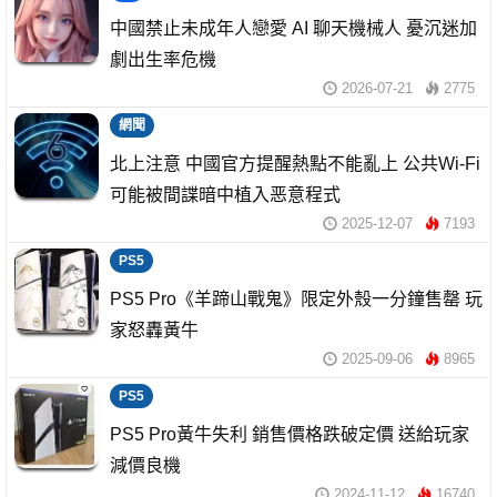
中國禁止未成年人戀愛 AI 聊天機械人 憂沉迷加
劇出生率危機
2026-07-21
2775
網聞
北上注意 中國官方提醒熱點不能亂上 公共Wi-Fi
可能被間諜暗中植入恶意程式
2025-12-07
7193
PS5
PS5 Pro《羊蹄山戰鬼》限定外殼一分鐘售罄 玩
家怒轟黃牛
2025-09-06
8965
PS5
PS5 Pro黃牛失利 銷售價格跌破定價 送給玩家
減價良機
2024-11-12
16740