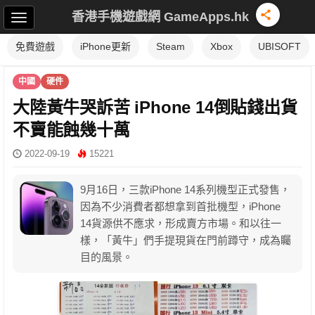
香港手機遊戲網 GameApps.hk
免費遊戲
iPhone更新
Steam
Xbox
UBISOFT
中國
硬件
大陸黃牛哭訴苦 iPhone 14倒貼錢出貨
不賣能蝕幾十萬
2022-09-19
15221
9月16日，三款iPhone 14系列機型正式發售，
因為不少消費者都想拿到首批機型，iPhone
14貨源供不應求，形成賣方市場。和以往一
樣，「黃牛」們手提現貨在門前蹲守，成為矚
目的風景。