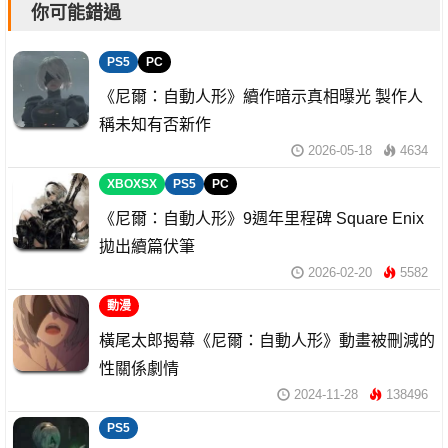
你可能錯過
PS5
PC
《尼爾：自動人形》續作暗示真相曝光 製作人
稱未知有否新作
2026-05-18
4634
XBOXSX
PS5
PC
《尼爾：自動人形》9週年里程碑 Square Enix
拋出續篇伏筆
2026-02-20
5582
動漫
橫尾太郎揭幕《尼爾：自動人形》動畫被刪減的
性關係劇情
2024-11-28
138496
PS5