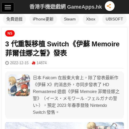
香港手機遊戲網 GameApps.hk
免費遊戲
iPhone更新
Steam
Xbox
UBISOFT
NS
3 代重製移植 Switch《伊蘇 Memoire
菲爾佳娜之誓》發表
2022-12-15
14874
日本 Falcom 在股東大會上，除了發表最新作
《伊蘇 X》的消息外，亦同步發表了 HD
Remastered 遊戲《伊蘇 Memoire 菲爾佳娜之
誓》（イース・メモワール -フェルガナの誓
い-），預定 2023 年春季登陸 Nintendo
Switch 發售。