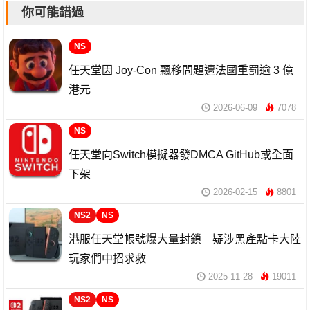
你可能錯過
NS
任天堂因 Joy-Con 飄移問題遭法國重罰逾 3 億
港元
2026-06-09
7078
NS
任天堂向Switch模擬器發DMCA GitHub或全面
下架
2026-02-15
8801
NS2
NS
港服任天堂帳號爆大量封鎖 疑涉黑產點卡大陸
玩家們中招求救
2025-11-28
19011
NS2
NS