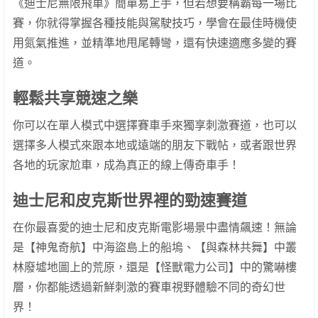
《迪士尼無限飛車》簡單易上手，但若想要稱霸每一場比
賽，你就得掌握各種技能與駕駛技巧，學會在最佳時機使
用氮氣推進，並精準地甩尾轉彎，還有快速適應多變的賽
道。
輕鬆共享競速之樂
你可以在單人模式中選擇賽車手來獨享刺激賽道，也可以
選擇多人模式來跟本地或遠端的朋友下戰帖，或者跟世界
各地的玩家尬車，成為真正的線上傳奇車手！
迪士尼和皮克斯世界裡的勁速賽道
在你最喜愛的迪士尼和皮克斯電影場景中盡情飆速！無論
是【神鬼奇航】中海盜島上的船塢、【與森林共舞】中叢
林廢墟地圖上的荒原，還是【怪獸電力公司】中的驚嚇樓
層，你都能透過新鮮刺激的賽車視野體驗不同的奇幻世
界！