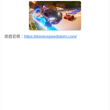
遊戲官網：
https://disneyspeedstorm.com/