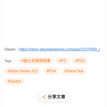
Steam：
https://store.steampowered.com/app/1537830/_/
Tags：
#迪士尼無限飛車
#PC
#PS5
#Xbox Series X|S
#PS4
#Xbox One
#Switch
分享文章