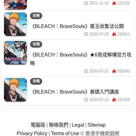
2021-12-10
225202
攻略
《BLEACH：BraveSouls》靈玉收集法公開
2020-07-28
230912
攻略
《BLEACH：BraveSouls》★6育成解構官方攻
略
2020-07-21
265043
攻略
《BLEACH：BraveSouls》基礎入門講座
2020-07-14
245369
電腦版
|
聯絡我們
|
Legal
|
Sitemap
Privacy Policy
|
Terms of Use
© 香港手機遊戲網