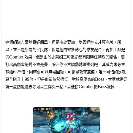
這個組隊方案其實好簡單，但是由於要加一隻義經進去才算完美，所
以，並不是所謂的平民隊，但是經由眾多轉心的隊友配合，再加上妲妃
Combo
的
效果，但是由於史萊姆王和妲妃都有限時任轉珠的關係，要
打出高傷害絕對不會是夢，除非你不會調動轉珠排列吧！其威力未必會
6.25
輸給
倍，同時更可以無盡回復，可謂是攻守兼備，唯一可惜的是就
99
Boss
算全隊升上
倍，但是血量依然很低，對於高傷害的
，大家就需要
Combo
Boss
調一隻防龜進去才可以生存久一點，以便拼
把
殺掉。