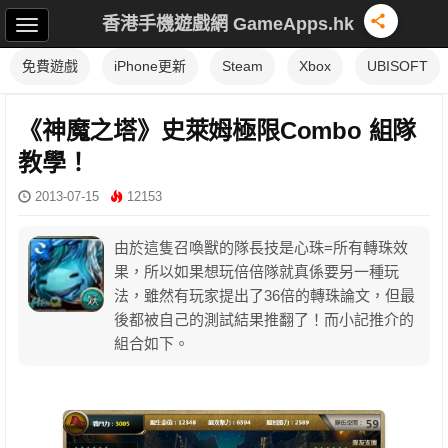
香港手機遊戲網 GameApps.hk
免費遊戲
iPhone更新
Steam
Xbox
UBISOFT
《神魔之塔》史萊姆極限Combo 組隊
教學！
2013-07-15
12153
由於這隻召喚獸的隊長技是心珠=所有轉珠效
果，所以如果想玩倍倍隊就真係要另一種玩
法，雖然有玩家提出了36倍的轉珠論文，但最
後都被自己的測試結果推翻了！而小記推介的
組合如下。