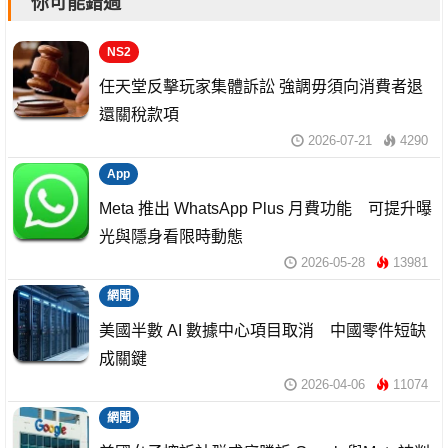
你可能錯過
NS2
任天堂反擊玩家集體訴訟 強調毋須向消費者退
還關稅款項
2026-07-21
4290
App
Meta 推出 WhatsApp Plus 月費功能 可提升曝
光與隱身看限時動態
2026-05-28
13981
網聞
美國半數 AI 數據中心項目取消 中國零件短缺
成關鍵
2026-04-06
11074
網聞