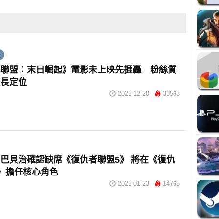
美
者聯盟：末日崛起》電影未上映先捱轟 粉絲質
隊長定位
2025-12-20
33563
巴貝治確認缺席《復仇者聯盟5》 將在《復仇
》擔任核心角色
2025-01-23
14765