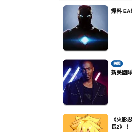
爆料 E
網聞
新美國
《火影
長2》！