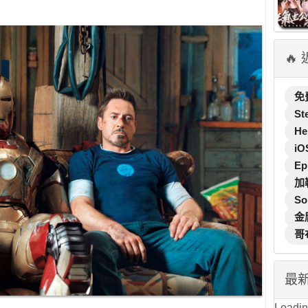
🔥
免
St
He
iO
Ep
加
So
金
哥
最
Loading