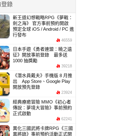
前登錄
新王道幻想戰略RPG《夢戰：
劍之海》 官方事前預約開啟
預定全球 iOS / Android / PC 進
行發布
46559
日本手遊《勇者連盟：曉之遠
征》開放事前登錄 最多送
1000 抽獎勵
39218
《潛水員戴夫》手機版 8 月推
出 App Store、Google Play
開放預先登錄
23924
經典療癒冒險 MMO《初心者
傳說：夢境大冒險》事前預約
正式啟動
62241
異化三國武將卡牌RPG《三國
異將錄》事前預約活動正式開