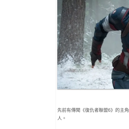
先前有傳聞《復仇者聯盟6》的主
人。