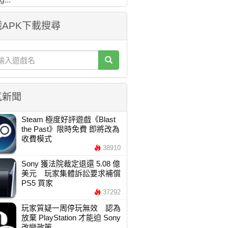
APK下載搜尋
氣新聞
Steam 極度好評遊戲《Blast
the Past》限時免費 即將改為
收費模式
38910
Sony 獲法院裁定退還 5.08 億
美元 玩家集體訴訟要求補償
PS5 買家
37292
玩家質疑一周停玩無效 認為
放棄 PlayStation 才能迫 Sony
改變政策