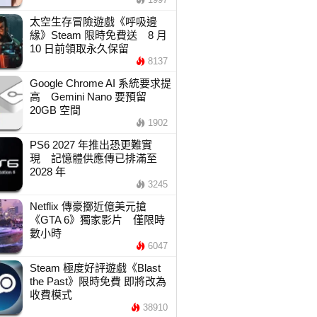
太空生存冒險遊戲《呼吸邊
緣》Steam 限時免費送 8 月
10 日前領取永久保留
8137
Google Chrome AI 系統要求提
高 Gemini Nano 要預留
20GB 空間
1902
PS6 2027 年推出恐更難實
現 記憶體供應傳已排滿至
2028 年
3245
Netflix 傳豪擲近億美元搶
《GTA 6》獨家影片 僅限時
數小時
6047
Steam 極度好評遊戲《Blast
the Past》限時免費 即將改為
收費模式
38910