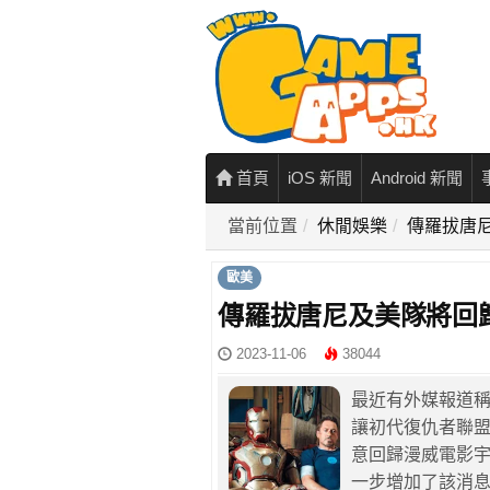
首頁
iOS 新聞
Android 新聞
當前位置
休閒娛樂
傳羅拔唐
歐美
傳羅拔唐尼及美隊將回
2023-11-06
38044
最近有外媒報道
讓初代復仇者聯
意回歸漫威電影宇
一步增加了該消