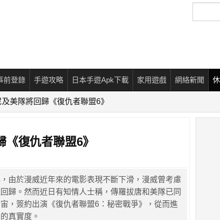
搜
尋
事前登錄
手遊攻略
日本手遊Apk下載
家用遊戲
網絡新聞
休
尼及美隊將回歸《復仇者聯盟6》
歸《復仇者聯盟6》
稱，由於漫威近年來的電影表現不斷下滑，漫威曾考慮
盟回歸。然而近日有知情人士稱，傳羅拔唐和美隊已同
宙，簽約出演《復仇者聯盟6：秘密戰爭》，從而進
息的真實度。