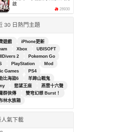
啟
28930
 近 30 日熱門主題
費遊戲
iPhone更新
eam
Xbox
UBISOFT
llDivers 2
Pokemon Go
S
PlayStation
Mod
ic Games
PS4
勒比海盜6
羊蹄山戰鬼
ny
慾望王座
燕雲十六聲
庸群俠傳
雙穹幻想 Burst！
布林水族箱
新人氣下載
...