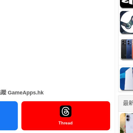
蹤 GameApps.hk
最
Thread