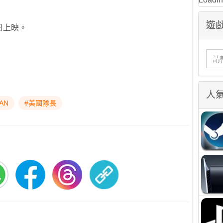
遊戲
日上映。
人
AN
#美國隊長