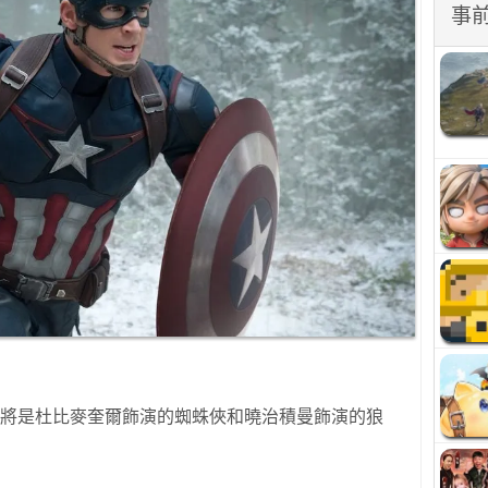
事
角將是杜比麥奎爾飾演的蜘蛛俠和曉治積曼飾演的狼