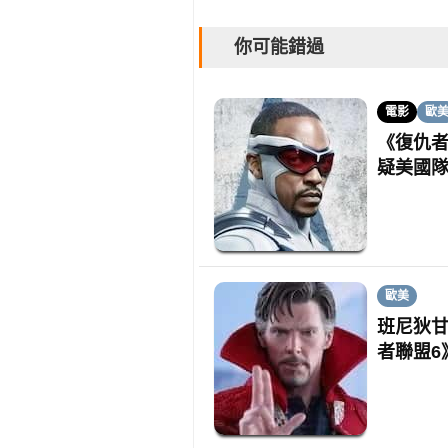
你可能錯過
電影
歐
《復仇
疑美國
歐美
班尼狄甘
者聯盟6