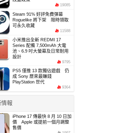
19085
Steam 91% 好評免費彈幕
Roguelike 將下架 限時領取
可永久收藏
11588
小米推出全新 REDMI 17
Series 配備 7,500mAh 大電
池、6.9 吋大螢幕及日常耐用
設計
9795
PS5 僅推 13 款獨佔遊戲 仍
成 Sony 歷來最賺錢
PlayStation 世代
9364
新情報
iPhone 17 傳最快 8 月 10 日加
價 Apple 或提前一個月調整
售價
1997