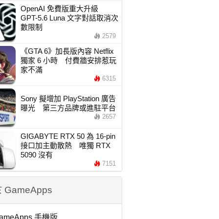
OpenAI 免費版重大升級
GPT-5.6 Luna 文字對話取消次
數限制
2579
《GTA 6》加長版內容 Netflix
獨家 6 小時 付費牆安排惹玩
家不滿
6315
Sony 擬增加 PlayStation 廣告
曝光 第三方品牌或進駐平台
2657
GIGABYTE RTX 50 為 16-pin
接口加主動散熱 唯獨 RTX
5090 沒有
7151
 GameApps
ameApps 手機版