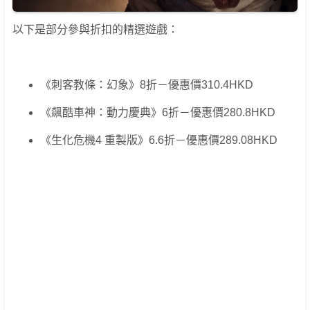
以下是部分參與折扣的精選遊戲：
《刺客教條：幻象》8折－優惠價310.4HKD
《飆酷車神：動力慶典》6折－優惠價280.8HKD
《生化危機4 重製版》6.6折－優惠價289.08HKD