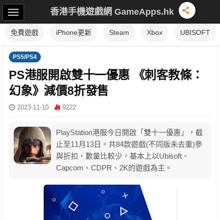
香港手機遊戲網 GameApps.hk
免費遊戲
iPhone更新
Steam
Xbox
UBISOFT
PS5/PS4
PS港服開啟雙十一優惠 《刺客教條：
幻象》減價8折發售
2023-11-10
9222
PlayStation港服今日開啟「雙十一優惠」，截
止至11月13日。共84款遊戲(不同版未去重)參
與折扣，數量比較少，基本上以Ubisoft、
Capcom、CDPR、2K的遊戲為主。