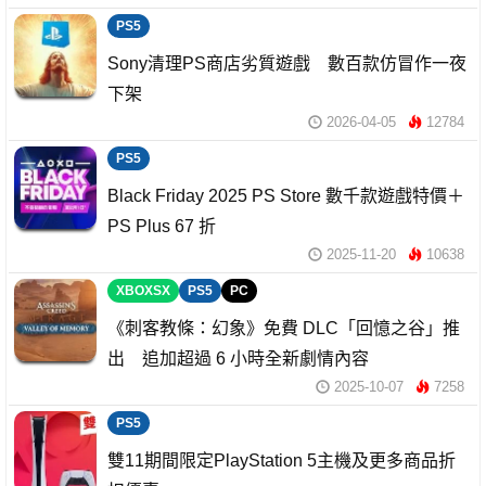
PS5
Sony清理PS商店劣質遊戲 數百款仿冒作一夜
下架
2026-04-05
12784
PS5
Black Friday 2025 PS Store 數千款遊戲特價＋
PS Plus 67 折
2025-11-20
10638
XBOXSX
PS5
PC
《刺客教條：幻象》免費 DLC「回憶之谷」推
出 追加超過 6 小時全新劇情內容
2025-10-07
7258
PS5
雙11期間限定PlayStation 5主機及更多商品折