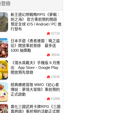
前登錄
新王道幻想戰略RPG《夢戰：
劍之海》 官方事前預約開啟
預定全球 iOS / Android / PC 進
行發布
42726
日本手遊《勇者連盟：曉之遠
征》開放事前登錄 最多送
1000 抽獎勵
38846
《潛水員戴夫》手機版 8 月推
出 App Store、Google Play
開放預先登錄
23446
經典療癒冒險 MMO《初心者
傳說：夢境大冒險》事前預約
正式啟動
61888
異化三國武將卡牌RPG《三國
異將錄》事前預約活動正式開