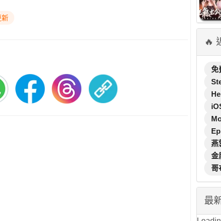
更新
🔥
免
St
He
iO
M
Ep
燕
金
哥
最
Loading