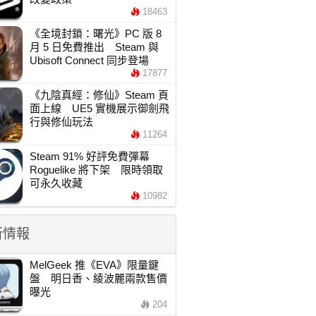
18463
《全境封鎖：曙光》PC 版 8
月 5 日免費推出 Steam 與
Ubisoft Connect 同步登場
17877
《九陰真經：修仙》Steam 頁
面上線 UE5 實機展示御劍飛
行與修仙玩法
11264
Steam 91% 好評免費彈幕
Roguelike 將下架 限時領取
可永久收藏
10982
新情報
MelGeek 推《EVA》限量鍵
盤 明日香、綾波麗兩款售價
曝光
204