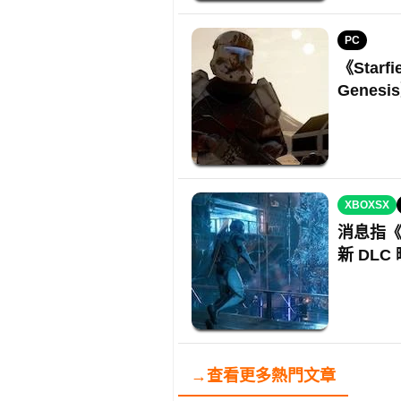
PC
《Starf
Gene
XBOXSX
消息指《
新 DLC
→查看更多熱門文章