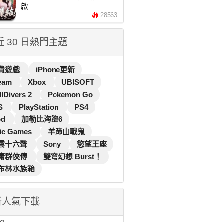
啟
28563
 近 30 日熱門主題
費遊戲
iPhone更新
eam
Xbox
UBISOFT
llDivers 2
Pokemon Go
S
PlayStation
PS4
od
加勒比海盜6
ic Games
羊蹄山戰鬼
雲十六聲
Sony
慾望王座
庸群俠傳
雙穹幻想 Burst！
布林水族箱
新人氣下載
...