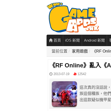
首頁
iOS 新聞
Android 新聞
當前位置
家用遊戲
《RF On
《RF Online》亂入《
2013-07-19
12542
這次真的沒話說，如
族這個種族，他們的
出這款疑似機甲