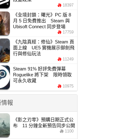
18397
《全境封鎖：曙光》PC 版 8
月 5 日免費推出 Steam 與
Ubisoft Connect 同步登場
17759
《九陰真經：修仙》Steam 頁
面上線 UE5 實機展示御劍飛
行與修仙玩法
11249
Steam 91% 好評免費彈幕
Roguelike 將下架 限時領取
可永久收藏
10975
新情報
《影之刃零》預購日期正式公
布 11 分鐘全新預告同步公開
1100