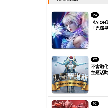
PC
《AIO
「光輝
PC
不會融化
主題活
PC