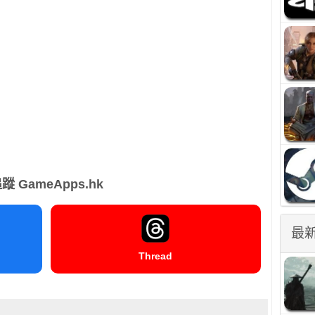
蹤 GameApps.hk
最
Thread