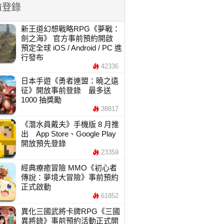
前登錄
新王道幻想戰略RPG《夢戰：
劍之海》 官方事前預約開啟
預定全球 iOS / Android / PC 進
行發布
42336
日本手遊《勇者連盟：曉之遠
征》開放事前登錄 最多送
1000 抽獎勵
38817
《潛水員戴夫》手機版 8 月推
出 App Store、Google Play
開放預先登錄
23359
經典療癒冒險 MMO《初心者
傳說：夢境大冒險》事前預約
正式啟動
61852
異化三國武將卡牌RPG《三國
異將錄》事前預約活動正式開