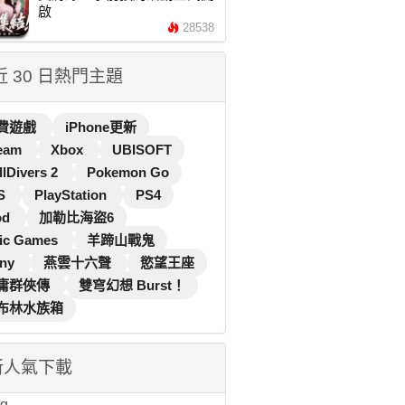
啟
28538
 近 30 日熱門主題
費遊戲
iPhone更新
eam
Xbox
UBISOFT
llDivers 2
Pokemon Go
S
PlayStation
PS4
od
加勒比海盜6
ic Games
羊蹄山戰鬼
ny
燕雲十六聲
慾望王座
庸群俠傳
雙穹幻想 Burst！
布林水族箱
新人氣下載
...