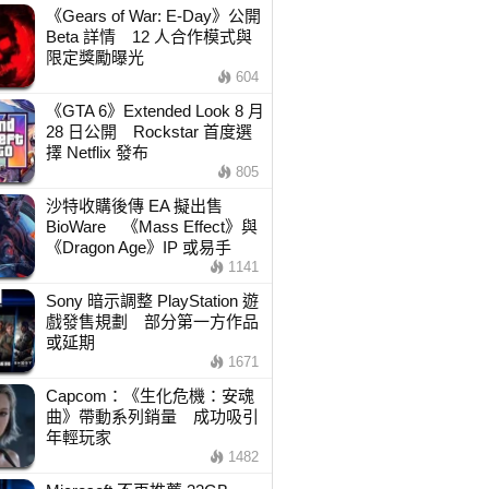
《Gears of War: E-Day》公開
Beta 詳情 12 人合作模式與
限定獎勵曝光
604
《GTA 6》Extended Look 8 月
28 日公開 Rockstar 首度選
擇 Netflix 發布
805
沙特收購後傳 EA 擬出售
BioWare 《Mass Effect》與
《Dragon Age》IP 或易手
1141
Sony 暗示調整 PlayStation 遊
戲發售規劃 部分第一方作品
或延期
1671
Capcom：《生化危機：安魂
曲》帶動系列銷量 成功吸引
年輕玩家
1482