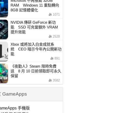
Microsoft 不再推薦 32GB
RAM Windows 11 重點轉向
8GB 記憶體優化
1071
NVIDIA 傳研 GeForce 新功
能 SSD 可充當額外 VRAM
提升效能
2528
Xbox 或將加入白金成就系
統 CEO 暗示今年內公開新功
能
891
《夜勤人》Steam 限時免費
送 8 月 10 日前領取即可永久
保留
3582
 GameApps
ameApps 手機版