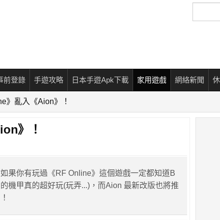
搜
尋
事前登錄
手遊攻略
日本手遊Apk下載
家用遊戲
網絡新聞
休
line》亂入《Aion》！
Aion》！
果你有玩過《RF Online》這個遊戲一定都知道B
機甲真的超好玩(玩弄...)，而Aion 最新改版也將推
星！