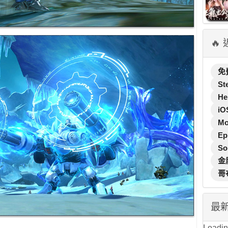
🔥
免
St
He
iO
M
Ep
So
金
哥
最
Loading