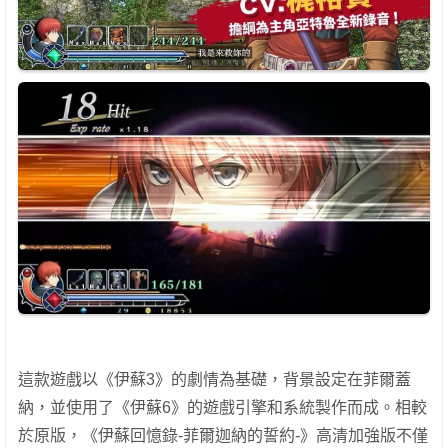
這款遊戲以《伊蘇3》的劇情為基礎，背景設定在菲爾蓋
納，並使用了《伊蘇6》的遊戲引擎和系統製作而成。相較
於原版，《伊蘇回憶錄-菲爾迦納的誓約-》高清加強版不僅