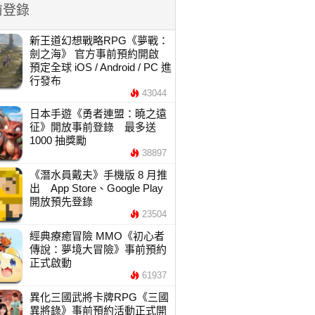
前登錄
新王道幻想戰略RPG《夢戰：
劍之海》 官方事前預約開啟
預定全球 iOS / Android / PC 進
行發布
43044
日本手遊《勇者連盟：曉之遠
征》開放事前登錄 最多送
1000 抽獎勵
38897
《潛水員戴夫》手機版 8 月推
出 App Store、Google Play
開放預先登錄
23504
經典療癒冒險 MMO《初心者
傳說：夢境大冒險》事前預約
正式啟動
61937
異化三國武將卡牌RPG《三國
異將錄》事前預約活動正式開