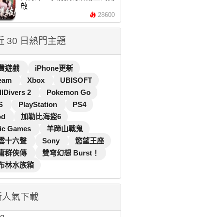
啟
28600
 近 30 日熱門主題
費遊戲
iPhone更新
eam
Xbox
UBISOFT
llDivers 2
Pokemon Go
S
PlayStation
PS4
od
加勒比海盜6
ic Games
羊蹄山戰鬼
雲十六聲
Sony
慾望王座
庸群俠傳
雙穹幻想 Burst！
布林水族箱
新人氣下載
...