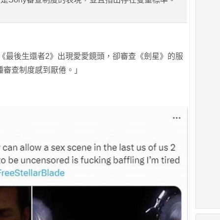
許《最後生還者2》出現愛愛鏡頭，卻審查《劍星》的服
種審查制度感到厭倦。」