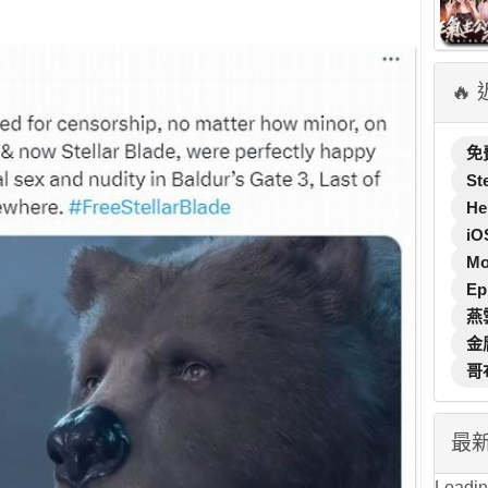
🔥
免
St
He
iO
M
Ep
燕
金
哥
最
Loading