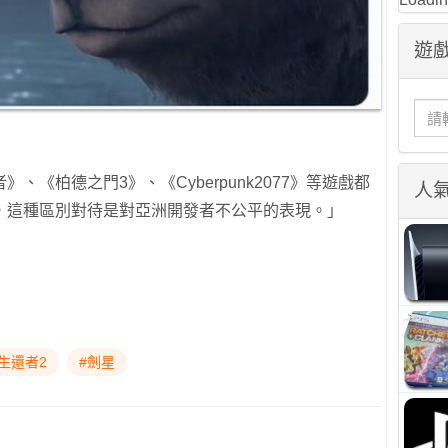
遊戲
《柏德之門3》、《Cyberpunk2077》等遊戲都
人
，這種區別對待是對亞洲開發者不公平的表現。」
生還者2
#劍星