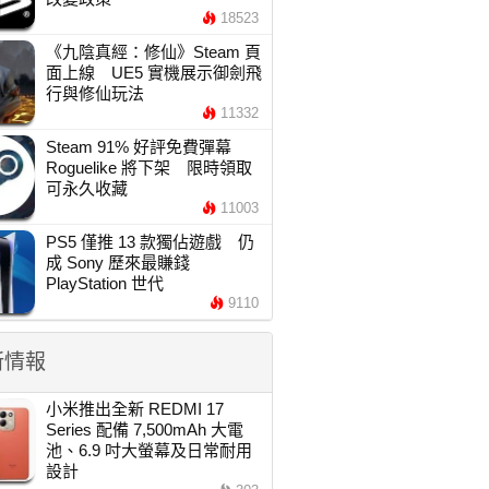
18523
《九陰真經：修仙》Steam 頁
面上線 UE5 實機展示御劍飛
行與修仙玩法
11332
Steam 91% 好評免費彈幕
Roguelike 將下架 限時領取
可永久收藏
11003
PS5 僅推 13 款獨佔遊戲 仍
成 Sony 歷來最賺錢
PlayStation 世代
9110
新情報
小米推出全新 REDMI 17
Series 配備 7,500mAh 大電
池、6.9 吋大螢幕及日常耐用
設計