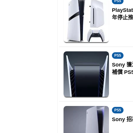
PS5
PlayS
年停止
PS5
Sony
補償 PS
PS5
Sony 