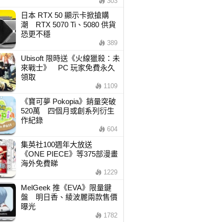
303
日本 RTX 50 顯示卡掀搶購
潮 RTX 5070 Ti、5080 供貨
恐更不穩
389
Ubisoft 限時送《火線獵殺：未
來戰士》 PC 玩家免費永久
領取
1109
《寶可夢 Pokopia》銷量突破
520萬 四個月或創系列衍生
作紀錄
604
集英社100週年大放送
《ONE PIECE》等375部漫畫
海外免費睇
1229
MelGeek 推《EVA》限量鍵
盤 明日香、綾波麗兩款售價
曝光
1782