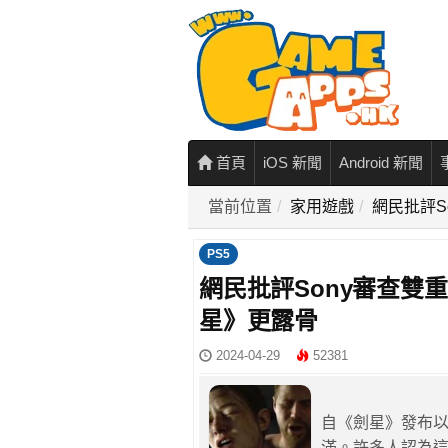
首頁
iOS 新聞
Android 新聞
當前位置
家用遊戲
網民批評S
PS5
網民批評Sony審查雙
星》更露骨
2024-04-29
52381
自《劍星》發布
滿。許多人認為這