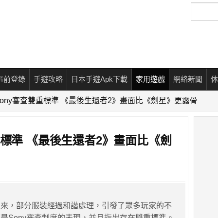
搜
尋
事前登錄
手遊攻略
日本手遊Apk下載
家用遊戲
網絡新聞
休
ony審查雙重標準 《最後生還者2》畫面比《劍星》更露骨
重標準 《最後生還者2》畫面比《劍
以來，部分服裝經過和諧處理，引發了眾多玩家的不
是Sony審查制度的表現，並且指出存在雙重標準。