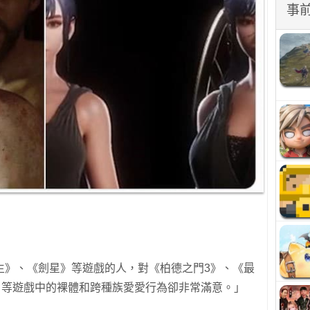
事
生》、《劍星》等遊戲的人，對《柏德之門3》、《最
077》等遊戲中的裸體和跨種族愛愛行為卻非常滿意。」