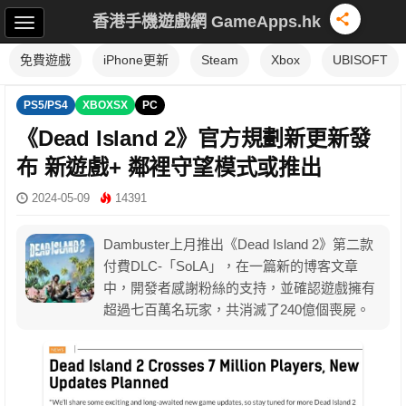
香港手機遊戲網 GameApps.hk
免費遊戲
iPhone更新
Steam
Xbox
UBISOFT
PS5/PS4
XBOXSX
PC
《Dead Island 2》官方規劃新更新發
布 新遊戲+ 鄰裡守望模式或推出
2024-05-09
14391
Dambuster上月推出《Dead Island 2》第二款
付費DLC-「SoLA」，在一篇新的博客文章
中，開發者感謝粉絲的支持，並確認遊戲擁有
超過七百萬名玩家，共消滅了240億個喪屍。