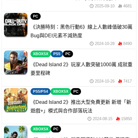
2025-09-10
4681
PC
《決勝時刻：黑色行動6》線上人數峰值破30萬
Bug與DEI元素不減熱度
2024-10-28
8490
XBOXSX
PS5
PC
《Dead Island 2》玩家人數突破1000萬 成就重
要里程碑
2024-10-26
7417
PS5/PS4
XBOXSX
PC
《Dead Island 2》推出大型免費更新 新增「新
遊戲+」模式與合作部落玩法
2024-08-15
15850
XBOXSX
PC