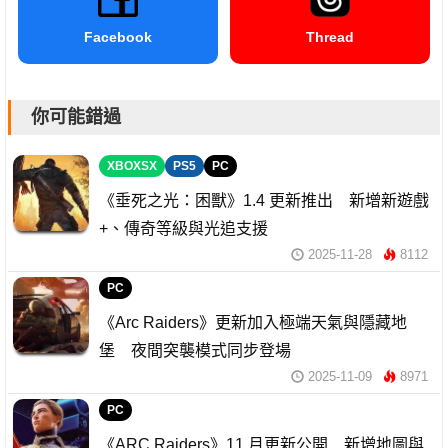
Facebook
Thread
你可能錯過
XBOXSX
PS5
PC
《垂死之光：困獸》1.4 更新推出 新增新遊戲
+、傳奇等級與光追支援
2025-11-28
8112
PC
《Arc Raiders》更新加入極端天氣與隱藏地
堡 夜間突襲模式同步登場
2025-11-09
8971
PC
《ARC Raiders》11 月更新公開 新增地圖與