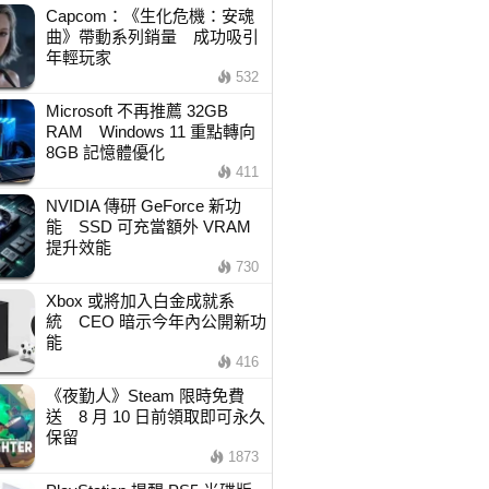
Capcom：《生化危機：安魂
曲》帶動系列銷量 成功吸引
年輕玩家
532
Microsoft 不再推薦 32GB
RAM Windows 11 重點轉向
8GB 記憶體優化
411
NVIDIA 傳研 GeForce 新功
能 SSD 可充當額外 VRAM
提升效能
730
Xbox 或將加入白金成就系
統 CEO 暗示今年內公開新功
能
416
《夜勤人》Steam 限時免費
送 8 月 10 日前領取即可永久
保留
1873