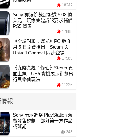
18242
Sony 獲法院裁定退還 5.08 億
美元 玩家集體訴訟要求補償
PS5 買家
17898
《全境封鎖：曙光》PC 版 8
月 5 日免費推出 Steam 與
Ubisoft Connect 同步登場
17585
《九陰真經：修仙》Steam 頁
面上線 UE5 實機展示御劍飛
行與修仙玩法
11225
新情報
Sony 暗示調整 PlayStation 遊
戲發售規劃 部分第一方作品
或延期
343