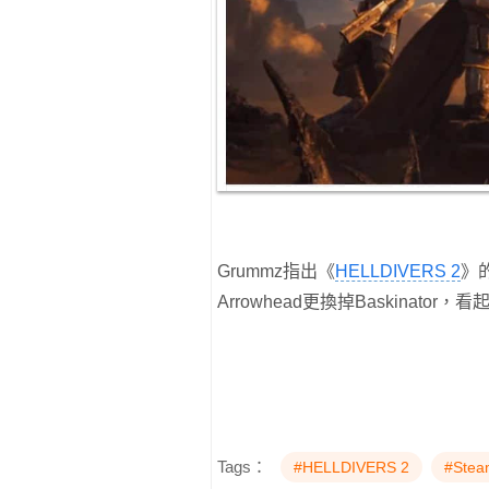
Grummz指出《
HELLDIVERS 2
》
Arrowhead更換掉Baskinato
Tags：
#HELLDIVERS 2
#Ste