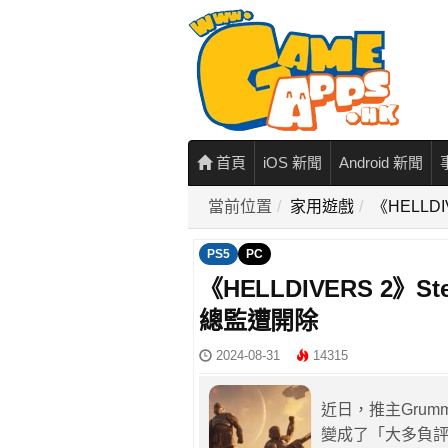
首頁
iOS 新聞
Android 新聞
當前位置
家用遊戲
《HELL
PS5
PC
《HELLDIVERS 2
總監遭開除
2024-08-31
14315
近日，推主Grumm
變成了「大多負評