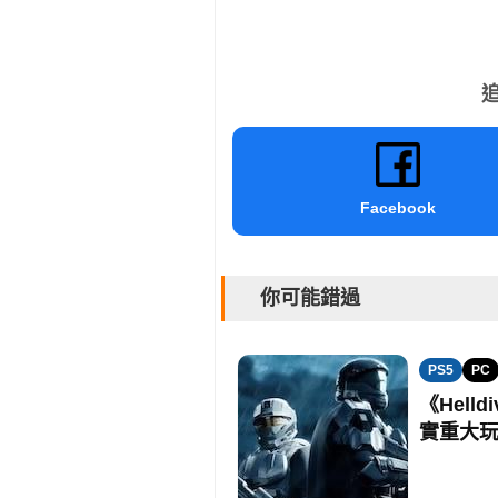
追
Facebook
你可能錯過
PS5
PC
《Hell
實重大