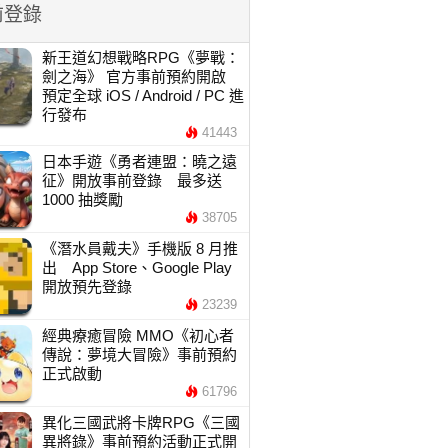
前登錄
新王道幻想戰略RPG《夢戰：
劍之海》 官方事前預約開啟
預定全球 iOS / Android / PC 進
行發布
41443
日本手遊《勇者連盟：曉之遠
征》開放事前登錄 最多送
1000 抽獎勵
38705
《潛水員戴夫》手機版 8 月推
出 App Store、Google Play
開放預先登錄
23239
經典療癒冒險 MMO《初心者
傳說：夢境大冒險》事前預約
正式啟動
61796
異化三國武將卡牌RPG《三國
異將錄》事前預約活動正式開