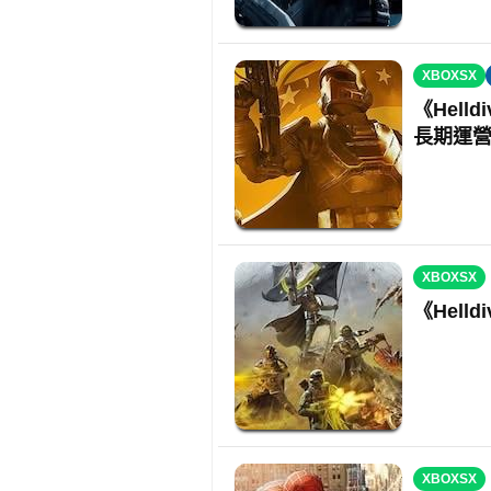
XBOXSX
《Hell
長期運
XBOXSX
《Helld
XBOXSX