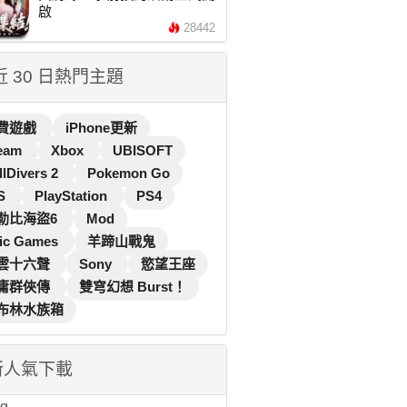
啟
28442
 近 30 日熱門主題
費遊戲
iPhone更新
eam
Xbox
UBISOFT
llDivers 2
Pokemon Go
S
PlayStation
PS4
勒比海盜6
Mod
ic Games
羊蹄山戰鬼
雲十六聲
Sony
慾望王座
庸群俠傳
雙穹幻想 Burst！
布林水族箱
新人氣下載
...