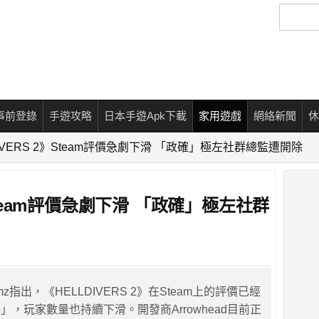
搜
尋
事前登錄
手遊攻略
日本手遊Apk下載
家用遊戲
網絡新聞
休
DIVERS 2》Steam評價急劇下滑 「政確」極左社群總監遭開除
》Steam評價急劇下滑 「政確」極左社群
z指出，《HELLDIVERS 2》在Steam上的評價已經
」，玩家數量也持續下滑。開發商Arrowhead目前正