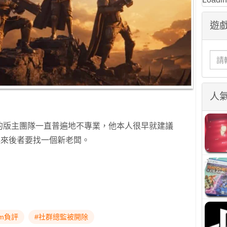
遊戲
人
的版主團隊一直普遍地不專業，他本人很早就建議
r，看起來後者要找一個新老闆。
am負評
#社群總監被開除