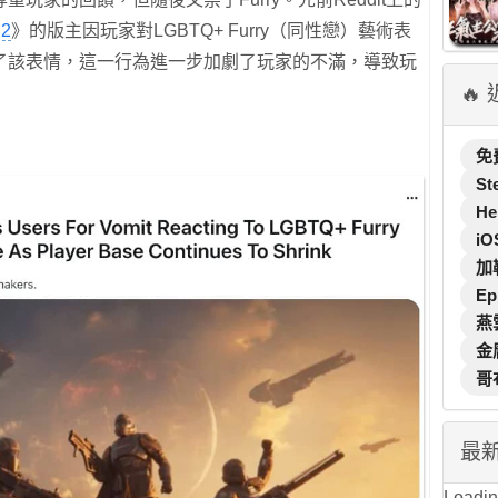
 2
》的版主因玩家對LGBTQ+ Furry（同性戀）藝術表
了該表情，這一行為進一步加劇了玩家的不滿，導致玩
🔥
免
St
He
iO
加
Ep
燕
金
哥
最
Loading