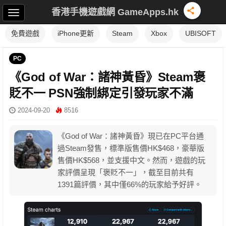
香港手機遊戲網 GameApps.hk
免費遊戲
iPhone更新
Steam
Xbox
UBISOFT
PC
《God of War：諸神黃昏》Steam褒
貶不一 PSN強制綁定引發玩家不滿
2024-09-20
8516
《God of War：諸神黃昏》現已在PC平台通
過Steam發售，標準版售價HK$468，豪華版
售價HK$568，並支援中文。然而，遊戲的玩
家評價呈現「褒貶不一」，截至目前共有
1391篇評價，其中僅66%的玩家給予好評。