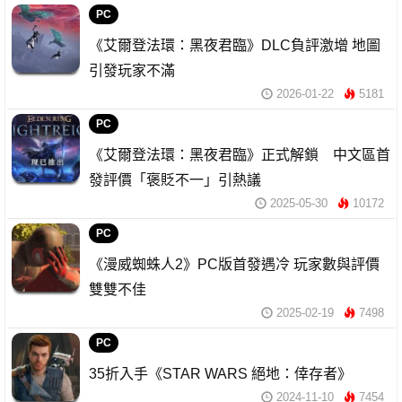
PC
《艾爾登法環：黑夜君臨》DLC負評激增 地圖
引發玩家不滿
2026-01-22
5181
PC
《艾爾登法環：黑夜君臨》正式解鎖 中文區首
發評價「褒貶不一」引熱議
2025-05-30
10172
PC
《漫威蜘蛛人2》PC版首發遇冷 玩家數與評價
雙雙不佳
2025-02-19
7498
PC
35折入手《STAR WARS 絕地：倖存者》
2024-11-10
7454