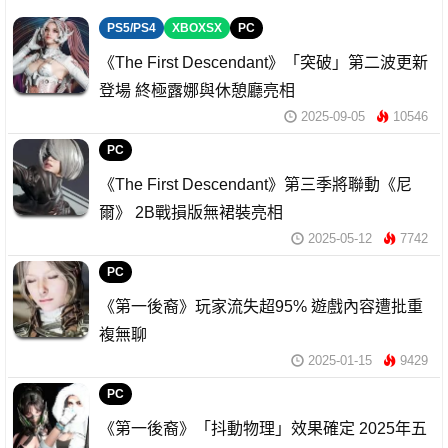
PS5/PS4
XBOXSX
PC
《The First Descendant》「突破」第二波更新
登場 終極露娜與休憩廳亮相
2025-09-05
10546
PC
《The First Descendant》第三季將聯動《尼
爾》 2B戰損版無裙裝亮相
2025-05-12
7742
PC
《第一後裔》玩家流失超95% 遊戲內容遭批重
複無聊
2025-01-15
9429
PC
《第一後裔》「抖動物理」效果確定 2025年五