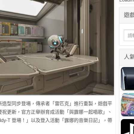
遊戲
人
新造型同步登場，傳承者「雷匹克」進行重製，遊戲平
慶祝更新，官方正舉辦育成活動「與露娜一起唱歌」、
 & Eddy-T 登場！」以及登入活動「露娜的音樂日記」，帶