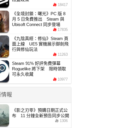
18417
《全境封鎖：曙光》PC 版 8
月 5 日免費推出 Steam 與
Ubisoft Connect 同步登場
17835
《九陰真經：修仙》Steam 頁
面上線 UE5 實機展示御劍飛
行與修仙玩法
11263
Steam 91% 好評免費彈幕
Roguelike 將下架 限時領取
可永久收藏
10977
新情報
《影之刃零》預購日期正式公
布 11 分鐘全新預告同步公開
1306