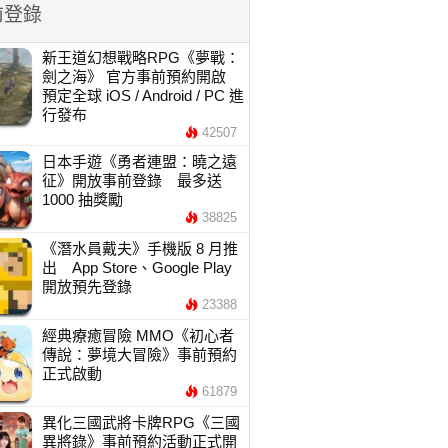
前登錄
新王道幻想戰略RPG《夢戰：
劍之海》 官方事前預約開啟
預定全球 iOS / Android / PC 進
行發布
42507
日本手遊《勇者連盟：曉之遠
征》開放事前登錄 最多送
1000 抽獎勵
38825
《潛水員戴夫》手機版 8 月推
出 App Store、Google Play
開放預先登錄
23388
經典療癒冒險 MMO《初心者
傳說：夢境大冒險》事前預約
正式啟動
61879
異化三國武將卡牌RPG《三國
異將錄》事前預約活動正式開