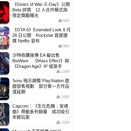
《Gears of War: E-Day》公開
Beta 詳情 12 人合作模式與
限定獎勵曝光
664
《GTA 6》Extended Look 8 月
28 日公開 Rockstar 首度選
擇 Netflix 發布
884
沙特收購後傳 EA 擬出售
BioWare 《Mass Effect》與
《Dragon Age》IP 或易手
1168
Sony 暗示調整 PlayStation 遊
戲發售規劃 部分第一方作品
或延期
1689
Capcom：《生化危機：安魂
曲》帶動系列銷量 成功吸引
年輕玩家
1558