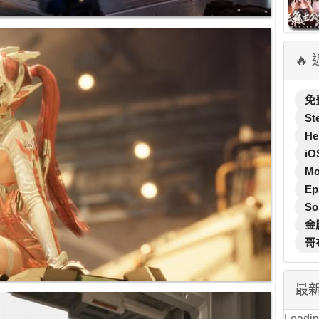
🔥
免
St
He
iO
M
Ep
So
金
哥
最
Loading