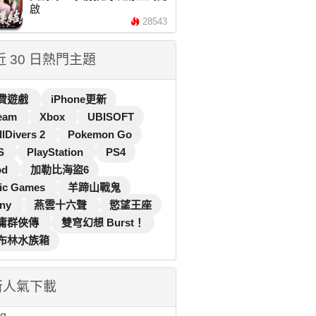
啟
28543
 近 30 日熱門主題
費遊戲
iPhone更新
eam
Xbox
UBISOFT
llDivers 2
Pokemon Go
S
PlayStation
PS4
od
加勒比海盜6
ic Games
羊蹄山戰鬼
ny
燕雲十六聲
慾望王座
庸群俠傳
雙穹幻想 Burst！
布林水族箱
新人氣下載
...