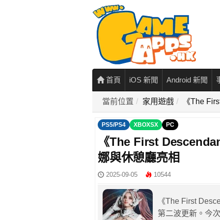
首頁
iOS 新聞
Android 新聞
當前位置
家用遊戲
《The F
PS5/PS4
XBOXSX
PC
《The First Des
娜與休憩廳亮相
2025-09-05
10544
《The First D
第二波更新。今