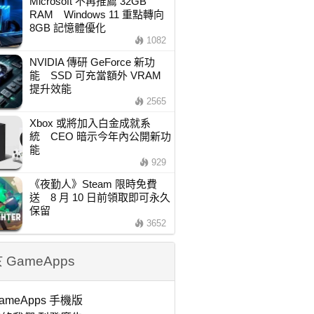
Microsoft 不再推薦 32GB
RAM Windows 11 重點轉向
8GB 記憶體優化
1082
NVIDIA 傳研 GeForce 新功
能 SSD 可充當額外 VRAM
提升效能
2565
Xbox 或將加入白金成就系
統 CEO 暗示今年內公開新功
能
929
《夜勤人》Steam 限時免費
送 8 月 10 日前領取即可永久
保留
3652
 GameApps
ameApps 手機版