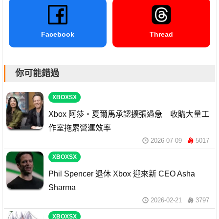
Facebook
Thread
你可能錯過
XBOXSX
Xbox 阿莎・夏爾馬承認擴張過急 收購大量工
作室拖累營運效率
2026-07-09
5017
XBOXSX
Phil Spencer 退休 Xbox 迎來新 CEO Asha
Sharma
2026-02-21
3797
XBOXSX