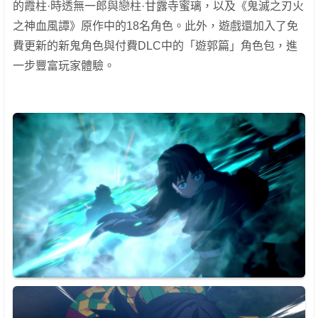
的霞柱·時透無一郎與戀柱·甘露寺蜜璃，以及《鬼滅之刃火
之神血風譚》原作中的18名角色。此外，遊戲還加入了免
費更新的新鬼角色與付費DLC中的「遊郭篇」角色包，進
一步豐富玩家體驗。