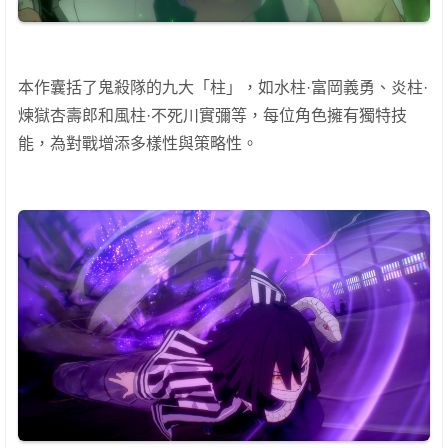
本作囊括了鬼殺隊的九大「柱」，如水柱·富岡義勇、炎柱·
煉獄杏壽郎和風柱·不死川實彌等，每位角色擁有獨特技
能，為對戰增添多樣性與策略性。