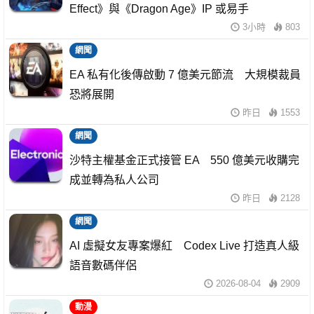
Effect》與《Dragon Age》IP 或易手
3小時
803
網聞
EA 私有化後傳啟動 7 億美元節流 大規模裁員
恐將展開
昨日
1553
網聞
沙特主權基金正式接管 EA 550 億美元收購完
成並轉為私人公司
昨日
2128
網聞
AI 虛擬女友專案爆紅 Codex Live 打造真人級
語音數碼伴侶
2026-08-04
2909
動漫