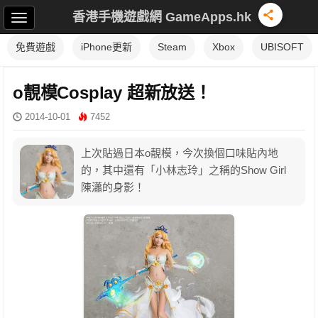
香港手機遊戲網 GameApps.hk
免費遊戲
iPhone更新
Steam
Xbox
UBISOFT
o靚模Cosplay 超新放送！
2014-10-01
7452
上次貼過日本o靚模，今次換個口味貼內地
的，其中還有「小林志玲」之稱的Show Girl
陳瀟的身影！