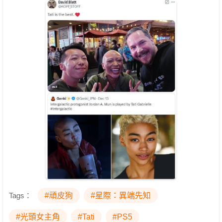
Tags：
#頑皮狗
#星際：異端先知
#光頭女主角
#Tati
#PS5