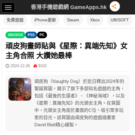
香港手機遊戲網 GameApps.hk
免費遊戲
iPhone更新
Steam
Xbox
UBISOFT
XBOXSX
PS5
PC
頑皮狗畫師貼與《星際：異端先知》女
主角合照 大讚她最棒
2024-12-26
9102
頑皮狗（Naughty Dog）於近日釋出2024年的
聖誕賀圖，展示了旗下多部知名遊戲的主角，
包括《最後的生還者》、《神秘海域》，以及
《星際：異端先知》的光頭女主角。在賀圖
中，光頭女主角居於畫面的C位，吸引眾多玩
家的目光。該賀圖由頑皮狗的遊戲插畫家
David Blatt精心繪製。