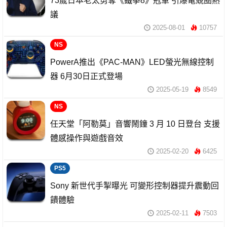
73歲日本老太勇奪《鐵拳8》冠軍 引爆電競圈熱
議
2025-08-01
10757
NS
PowerA推出《PAC-MAN》LED螢光無線控制
器 6月30日正式登場
2025-05-19
8549
NS
任天堂「阿勒莫」音響鬧鐘 3 月 10 日登台 支援
體感操作與遊戲音效
2025-02-20
6425
PS5
Sony 新世代手掣曝光 可變形控制器提升震動回
饋體驗
2025-02-11
7503