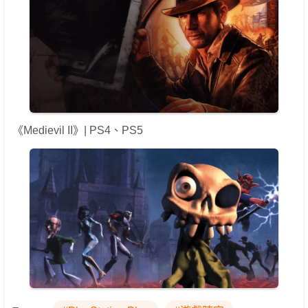
《Medievil II》| PS4、PS5