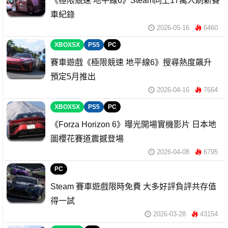
《極限競速 地平線6》Steam同上17萬人刷新賽
車紀錄
2026-05-16
6460
XBOXSX
PS5
PC
賽車遊戲《極限競速 地平線6》搜尋熱度飆升
預定5月推出
2026-04-16
7664
XBOXSX
PS5
PC
《Forza Horizo​​n 6》曝光開場實機影片 日本地
圖櫻花賽道震撼登場
2026-04-08
6795
PC
Steam 賽車遊戲限時免費 大多好評負評共存值
得一試
2026-03-28
43154