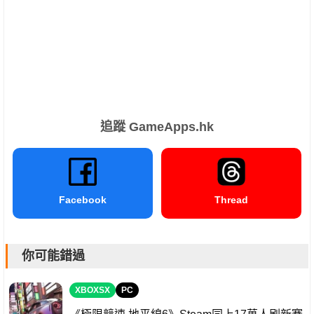
追蹤 GameApps.hk
Facebook
Thread
你可能錯過
XBOXSX
PC