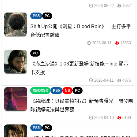
2026-06-22
4647
PS5
PC
Shift Up公開《劍星：Blood Rain》 主打多平
台低配置體驗
2026-06-11
13669
PC
《赤血沙漠》1.03更新登場 新技能＋Intel顯示
卡支援
2026-04-11
4875
XBOXSX
PS5
NS
PC
《惡魔城：貝爾蒙特詛咒》新預告曝光 開發團
隊親解玩法與世界觀
2026-04-10
5189
PS5
PC