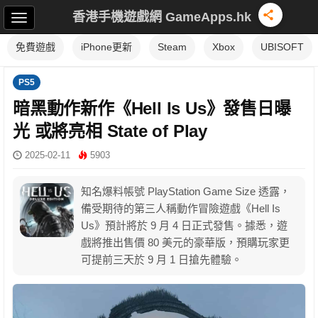
香港手機遊戲網 GameApps.hk
免費遊戲
iPhone更新
Steam
Xbox
UBISOFT
PS5
暗黑動作新作《Hell Is Us》發售日曝
光 或將亮相 State of Play
2025-02-11
5903
知名爆料帳號 PlayStation Game Size 透露，
備受期待的第三人稱動作冒險遊戲《Hell Is
Us》預計將於 9 月 4 日正式發售。據悉，遊
戲將推出售價 80 美元的豪華版，預購玩家更
可提前三天於 9 月 1 日搶先體驗。