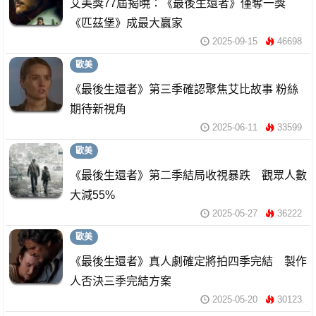
艾美獎77屆揭曉：《最後生還者》僅奪一獎
《匹茲堡》成最大贏家
2025-09-15
46698
歐美
《最後生還者》第三季確認聚焦艾比故事 粉絲
期待新視角
2025-06-11
33599
歐美
《最後生還者》第二季結局收視暴跌 觀眾人數
大減55%
2025-05-27
36222
歐美
《最後生還者》真人劇確定將拍四季完結 製作
人否決三季完結方案
2025-05-20
30123