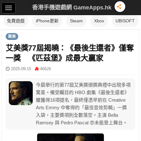
香港手機遊戲網 GameApps.hk
免費遊戲
iPhone更新
Steam
Xbox
UBISOFT
歐美
艾美獎77屆揭曉：《最後生還者》僅奪
一獎 《匹茲堡》成最大贏家
2025-09-15
46626
今晨舉行的第77屆艾美獎頒獎典禮中出現多項
驚喜。備受矚目的 HBO 劇集《最後生還者》
雖獲得16項提名，最終僅憑早前在 Creative
Arts Emmy 中奪得的「最佳音效剪輯」一獎
入袋，主要獎項則全數落空。主演 Bella
Ramsey 與 Pedro Pascal 亦未能登上舞台。