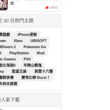
啟
28933
 近 30 日熱門主題
費遊戲
iPhone更新
eam
Xbox
UBISOFT
llDivers 2
Pokemon Go
S
PlayStation
Mod
ic Games
PS4
勒比海盜6
羊蹄山戰鬼
ny
慾望王座
燕雲十六聲
庸群俠傳
雙穹幻想 Burst！
布林水族箱
新人氣下載
...