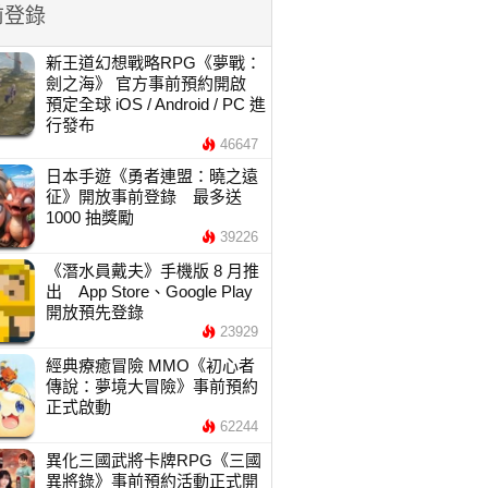
前登錄
新王道幻想戰略RPG《夢戰：
劍之海》 官方事前預約開啟
預定全球 iOS / Android / PC 進
行發布
46647
日本手遊《勇者連盟：曉之遠
征》開放事前登錄 最多送
1000 抽獎勵
39226
《潛水員戴夫》手機版 8 月推
出 App Store、Google Play
開放預先登錄
23929
經典療癒冒險 MMO《初心者
傳說：夢境大冒險》事前預約
正式啟動
62244
異化三國武將卡牌RPG《三國
異將錄》事前預約活動正式開