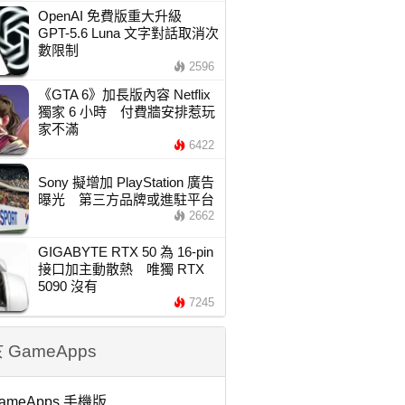
OpenAI 免費版重大升級
GPT-5.6 Luna 文字對話取消次
數限制
2596
《GTA 6》加長版內容 Netflix
獨家 6 小時 付費牆安排惹玩
家不滿
6422
Sony 擬增加 PlayStation 廣告
曝光 第三方品牌或進駐平台
2662
GIGABYTE RTX 50 為 16-pin
接口加主動散熱 唯獨 RTX
5090 沒有
7245
 GameApps
ameApps 手機版