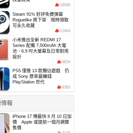
19089
Steam 91% 好評免費彈幕
Roguelike 將下架 限時領取
可永久收藏
11664
小米推出全新 REDMI 17
Series 配備 7,500mAh 大電
池、6.9 吋大螢幕及日常耐用
設計
9834
PS5 僅推 13 款獨佔遊戲 仍
成 Sony 歷來最賺錢
PlayStation 世代
9365
新情報
iPhone 17 傳最快 8 月 10 日加
價 Apple 或提前一個月調整
售價
2140