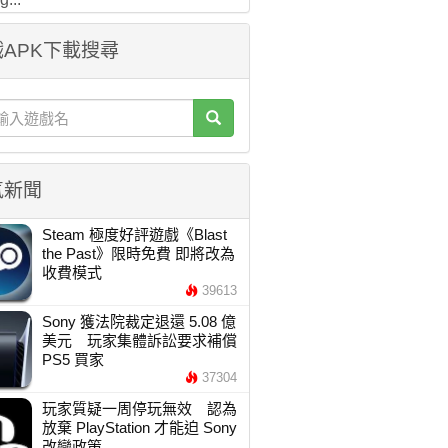
APK下載搜尋
氣新聞
Steam 極度好評遊戲《Blast
the Past》限時免費 即將改為
收費模式
39613
Sony 獲法院裁定退還 5.08 億
美元 玩家集體訴訟要求補償
PS5 買家
37304
玩家質疑一周停玩無效 認為
放棄 PlayStation 才能迫 Sony
改變政策