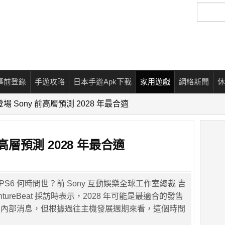
搜
尋
事前登錄
手遊攻略
日本手遊Apk下載
家用遊戲
網絡新聞
休
登場 Sony 前高層預測 2028 年最合適
前高層預測 2028 年最合適
 PS6 何時問世？前 Sony 互動娛樂全球工作室總裁 吉
ntureBeat 採訪時表示，2028 年可能是最適合的發售
有內部消息，但根據過往主機發展週期來看，這個時間