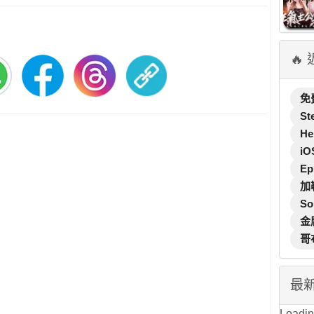
🔥
免
St
He
iO
Ep
加
So
金
哥
最
Loading