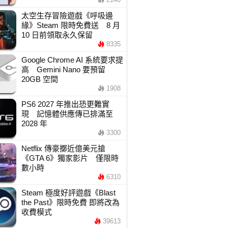
太空生存冒險遊戲《呼吸邊
緣》Steam 限時免費送 8 月
10 日前領取永久保留
8335
Google Chrome AI 系統要求提
高 Gemini Nano 要預留
20GB 空間
1908
PS6 2027 年推出恐更難實
現 記憶體供應傳已排滿至
2028 年
3300
Netflix 傳豪擲近億美元搶
《GTA 6》獨家影片 僅限時
數小時
6310
Steam 極度好評遊戲《Blast
the Past》限時免費 即將改為
收費模式
39613