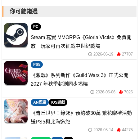
你可能錯過
PC
Steam 寫實 MMORPG《Gloria Victis》免費開
放 玩家可再次征戰中世紀戰場
2026-06-19
27707
PS5
《激戰》系列新作《Guild Wars 3》正式公開
2027 年秋季封測同步揭曉
2026-06-06
7026
AN遊戲
IOS遊戲
《青丘世界：緣起》預約破30萬 繁花贈禮活動
送PS5與北海道旅
2026-05-14
44275