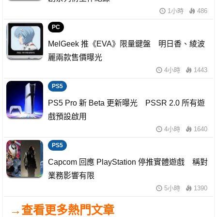
1小時
486
PC
MelGeek 推《EVA》限量鍵盤 明日香、綾波
麗兩款售價曝光
4小時
1443
PS5
PS5 Pro 新 Beta 更新曝光 PSSR 2.0 所有遊
戲預設啟用
4小時
1640
PS5
Capcom 回應 PlayStation 停推實體遊戲 稱對
業務影響有限
5小時
1390
→查看更多熱門文章