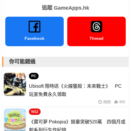
追蹤 GameApps.hk
Facebook
Thread
你可能錯過
PC
Ubisoft 限時送《火線獵殺：未來戰士》 PC
玩家免費永久領取
剛剛
466
NS2
《寶可夢 Pokopia》銷量突破520萬 四個月或
創系列衍生作紀錄