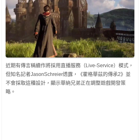
近期有傳言稱續作將採用直播服務（Live-Service）模式，
但知名記者JasonSchreier透露，《霍格華茲的傳承2》並
不會採取這種設計，顯示華納兄弟正在調整遊戲開發策
略。