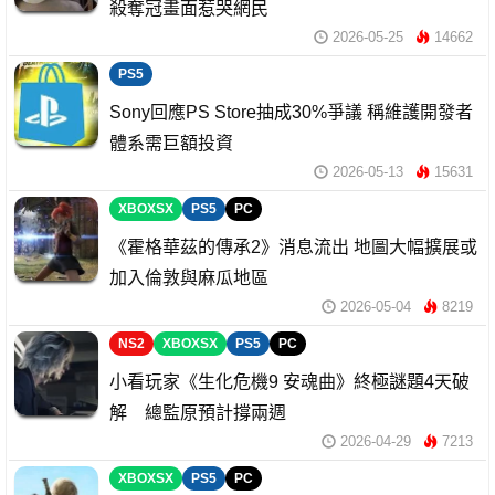
殺奪冠畫面惹哭網民
2026-05-25
14662
PS5
Sony回應PS Store抽成30%爭議 稱維護開發者
體系需巨額投資
2026-05-13
15631
XBOXSX
PS5
PC
《霍格華茲的傳承2》消息流出 地圖大幅擴展或
加入倫敦與麻瓜地區
2026-05-04
8219
NS2
XBOXSX
PS5
PC
小看玩家《生化危機9 安魂曲》終極謎題4天破
解 總監原預計撐兩週
2026-04-29
7213
XBOXSX
PS5
PC