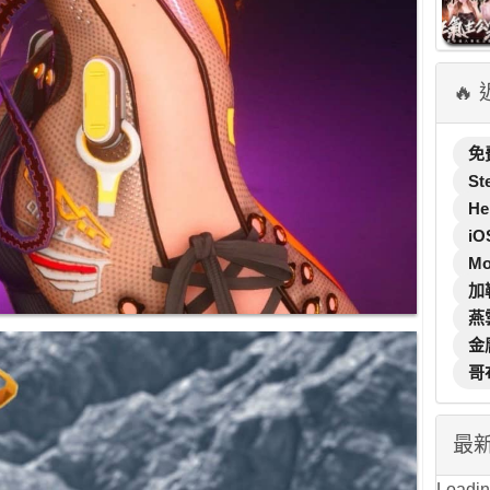
🔥
免
St
He
iO
M
加
燕
金
哥
最
Loading