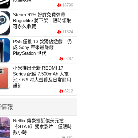
18796
Steam 91% 好評免費彈幕
Roguelike 將下架 限時領取
可永久收藏
11324
PS5 僅推 13 款獨佔遊戲 仍
成 Sony 歷來最賺錢
PlayStation 世代
9287
小米推出全新 REDMI 17
Series 配備 7,500mAh 大電
池、6.9 吋大螢幕及日常耐用
設計
8212
新情報
Netflix 傳豪擲近億美元搶
《GTA 6》獨家影片 僅限時
數小時
351