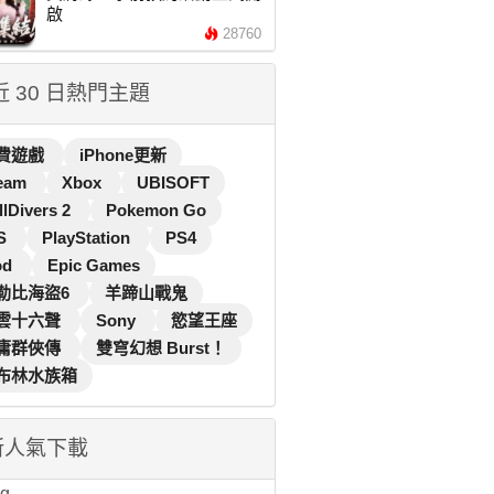
啟
28760
 近 30 日熱門主題
費遊戲
iPhone更新
eam
Xbox
UBISOFT
llDivers 2
Pokemon Go
S
PlayStation
PS4
od
Epic Games
勒比海盜6
羊蹄山戰鬼
雲十六聲
Sony
慾望王座
庸群俠傳
雙穹幻想 Burst！
布林水族箱
新人氣下載
...