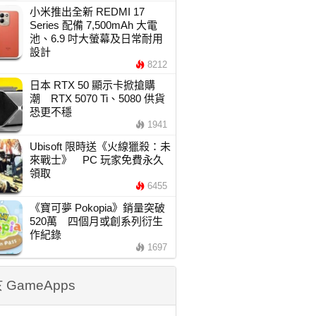
小米推出全新 REDMI 17
Series 配備 7,500mAh 大電
池、6.9 吋大螢幕及日常耐用
設計
8212
日本 RTX 50 顯示卡掀搶購
潮 RTX 5070 Ti、5080 供貨
恐更不穩
1941
Ubisoft 限時送《火線獵殺：未
來戰士》 PC 玩家免費永久
領取
6455
《寶可夢 Pokopia》銷量突破
520萬 四個月或創系列衍生
作紀錄
1697
 GameApps