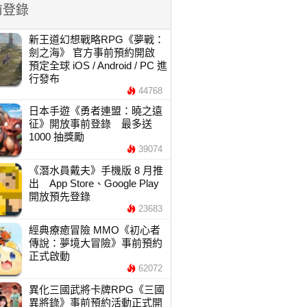
前登錄
新王道幻想戰略RPG《夢戰：
劍之海》 官方事前預約開啟
預定全球 iOS / Android / PC 進
行發布
44768
日本手遊《勇者連盟：曉之遠
征》開放事前登錄 最多送
1000 抽獎勵
39074
《潛水員戴夫》手機版 8 月推
出 App Store、Google Play
開放預先登錄
23683
經典療癒冒險 MMO《初心者
傳說：夢境大冒險》事前預約
正式啟動
62072
異化三國武將卡牌RPG《三國
異將錄》事前預約活動正式開