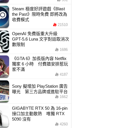
Steam 極度好評遊戲《Blast
the Past》限時免費 即將改為
收費模式
21510
OpenAI 免費版重大升級
GPT-5.6 Luna 文字對話取消次
數限制
1686
《GTA 6》加長版內容 Netflix
獨家 6 小時 付費牆安排惹玩
家不滿
4187
Sony 擬增加 PlayStation 廣告
曝光 第三方品牌或進駐平台
1662
GIGABYTE RTX 50 為 16-pin
接口加主動散熱 唯獨 RTX
5090 沒有
4260