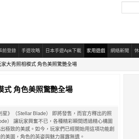
搜
尋
事前登錄
手遊攻略
日本手遊Apk下載
家用遊戲
網絡新聞
休
玩家大秀照相模式 角色美照驚艷全場
模式 角色美照驚艷全場
星》（Stellar Blade） 即將發售，而官方釋出的照
 Mode） 讓玩家興奮不已，各種精彩瞬間透過精心構圖
現出極致的美感。如今，玩家們已經開始用這項功能創
豔的美圖，角色的英姿與魅力展露無遺。