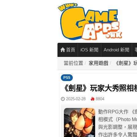
首頁
iOS 新聞
Android 新聞
當前位置
家用遊戲
《劍星》
PS5
《劍星》玩家大秀照相
2025-02-28
8804
動作RPG大作 《劍
相模式（Photo
與光影調整，展
作出許多令人驚