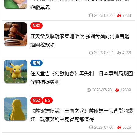
遊戲業界
2026-07-24
7238
NS2
任天堂反擊玩家集體訴訟 強調毋須向消費者退
還關稅款項
2026-07-21
4266
網聞
任天堂告《幻獸帕魯》再失利 日本專利局駁回
怪物捕捉專利
2026-07-20
12609
NS2
NS
《薩爾達傳說：王國之淚》薩爾達一張背影圖爆
紅 玩家笑稱林克冒死都值得
2026-07-07
5616