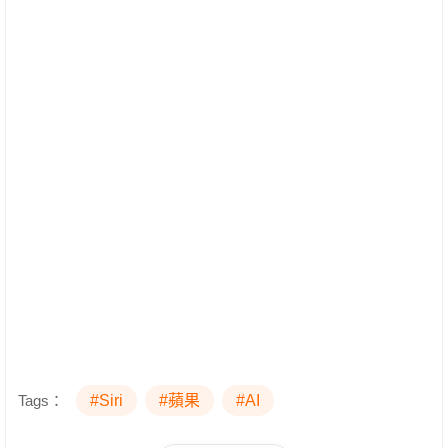
Tags：
#Siri
#蘋果
#AI