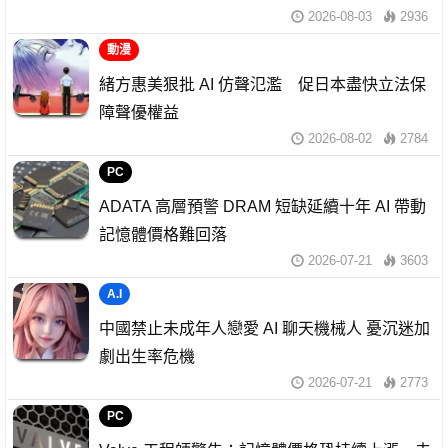
2026-08-03
2936
動漫
緒方惠美狠批 AI 仿聲氾濫 促日本盡快立法保
障聲優權益
2026-08-02
2784
PC
ADATA 高層預警 DRAM 短缺延續十年 AI 帶動
記憶體價格難回落
2026-07-21
3603
A.I
中國禁止未成年人戀愛 AI 聊天機械人 憂沉迷加
劇出生率危機
2026-07-21
2773
PC