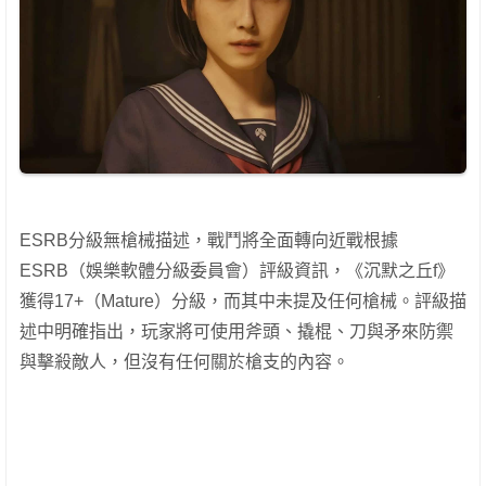
ESRB分級無槍械描述，戰鬥將全面轉向近戰根據
ESRB（娛樂軟體分級委員會）評級資訊，《沉默之丘f》
獲得17+（Mature）分級，而其中未提及任何槍械。評級描
述中明確指出，玩家將可使用斧頭、撬棍、刀與矛來防禦
與擊殺敵人，但沒有任何關於槍支的內容。