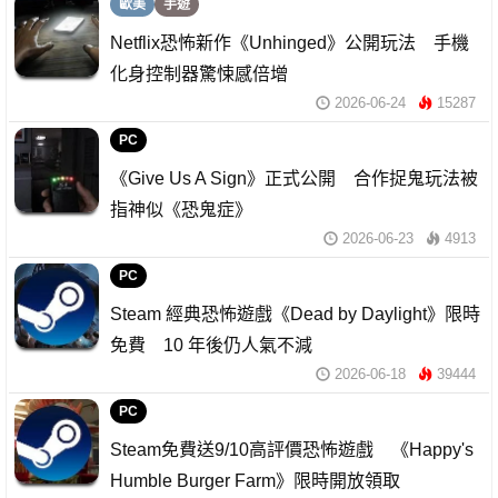
歐美
手遊
Netflix恐怖新作《Unhinged》公開玩法 手機
化身控制器驚悚感倍增
2026-06-24
15287
PC
《Give Us A Sign》正式公開 合作捉鬼玩法被
指神似《恐鬼症》
2026-06-23
4913
PC
Steam 經典恐怖遊戲《Dead by Daylight》限時
免費 10 年後仍人氣不減
2026-06-18
39444
PC
Steam免費送9/10高評價恐怖遊戲 《Happy's
Humble Burger Farm》限時開放領取