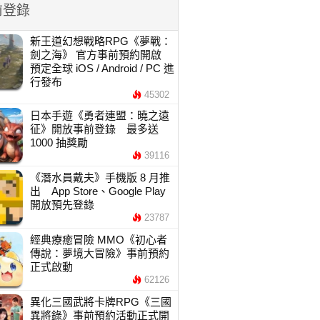
前登錄
新王道幻想戰略RPG《夢戰：
劍之海》 官方事前預約開啟
預定全球 iOS / Android / PC 進
行發布
45302
日本手遊《勇者連盟：曉之遠
征》開放事前登錄 最多送
1000 抽獎勵
39116
《潛水員戴夫》手機版 8 月推
出 App Store、Google Play
開放預先登錄
23787
經典療癒冒險 MMO《初心者
傳說：夢境大冒險》事前預約
正式啟動
62126
異化三國武將卡牌RPG《三國
異將錄》事前預約活動正式開