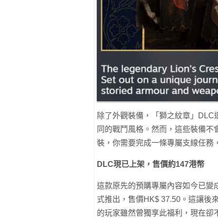
除了外觀裝備，「獅之紋章」DL
同的戰鬥風格。然而，這些裝備不
裝，你需要完成一條專屬支線任務
DLC現已上架，售價約147港幣
這款原先的預購專屬內容如今已變成付費
式推出，售價HK$ 37.50。這
的玩家雖然曾獨享此福利，現在卻