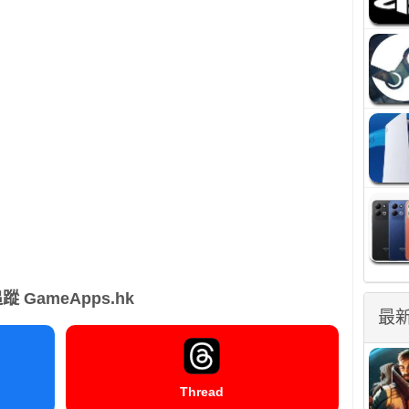
蹤 GameApps.hk
最
Thread