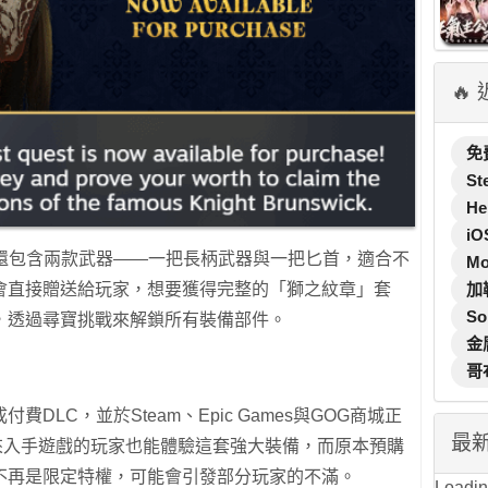
🔥
免
St
He
iO
C還包含兩款武器——一把長柄武器與一把匕首，適合不
M
加
會直接贈送給玩家，想要獲得完整的「獅之紋章」套
So
，透過尋寶挑戰來解鎖所有裝備部件。
金
哥
DLC，並於Steam、Epic Games與GOG商城正
最
讓後來入手遊戲的玩家也能體驗這套強大裝備，而原本預購
不再是限定特權，可能會引發部分玩家的不滿。
Loading