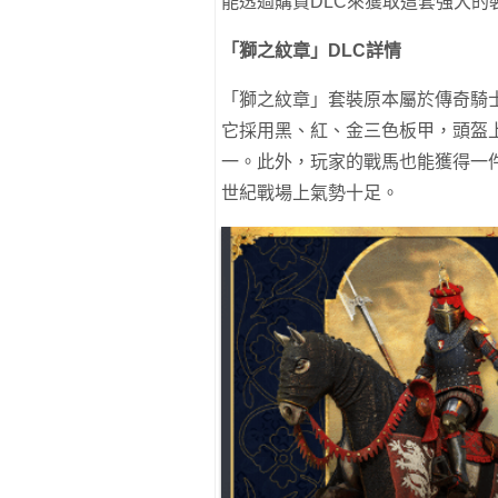
能透過購買DLC來獲取這套強大的
「獅之紋章」DLC詳情
「獅之紋章」套裝原本屬於傳奇騎
它採用黑、紅、金三色板甲，頭盔
一。此外，玩家的戰馬也能獲得一
世紀戰場上氣勢十足。