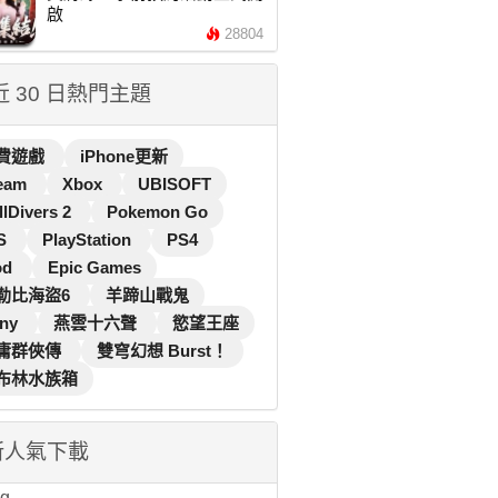
啟
28804
 近 30 日熱門主題
費遊戲
iPhone更新
eam
Xbox
UBISOFT
llDivers 2
Pokemon Go
S
PlayStation
PS4
od
Epic Games
勒比海盜6
羊蹄山戰鬼
ny
燕雲十六聲
慾望王座
庸群俠傳
雙穹幻想 Burst！
布林水族箱
新人氣下載
...