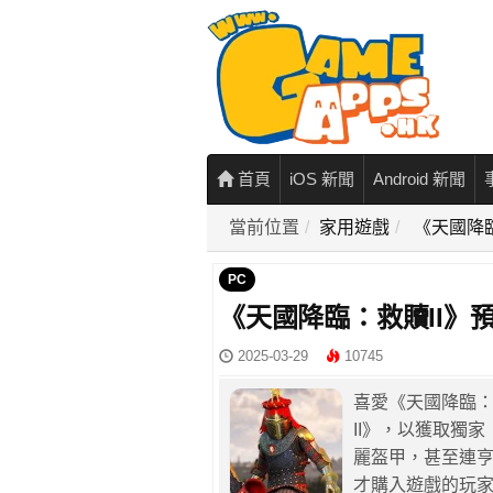
首頁
iOS 新聞
Android 新聞
當前位置
家用遊戲
《天國降臨
PC
《天國降臨：救贖II》
2025-03-29
10745
喜愛《天國降臨
II》，以獲取獨
麗盔甲，甚至連
才購入遊戲的玩