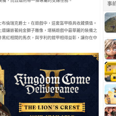
裝備，而且還附帶一條專屬的支線任務。
事
士布倫瑞克爵士，在遊戲中，這套盔甲極具收藏價值。
上還鑲嵌著純金獅子雕像，堪稱遊戲中最華麗的裝備之
件黑紅相間的馬衣，與亨利的鎧甲相得益彰，讓你在中