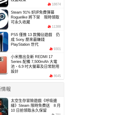
18874
Steam 91% 好評免費彈幕
Roguelike 將下架 限時領取
可永久收藏
11388
PS5 僅推 13 款獨佔遊戲 仍
成 Sony 歷來最賺錢
PlayStation 世代
9301
小米推出全新 REDMI 17
Series 配備 7,500mAh 大電
池、6.9 吋大螢幕及日常耐用
設計
8645
新情報
太空生存冒險遊戲《呼吸邊
緣》Steam 限時免費送 8 月
10 日前領取永久保留
791