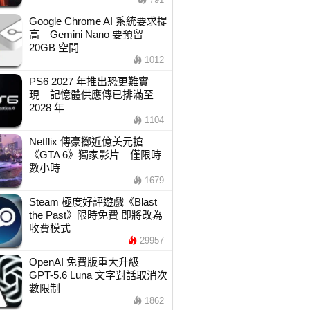
Google Chrome AI 系統要求提
高 Gemini Nano 要預留
20GB 空間
1012
PS6 2027 年推出恐更難實
現 記憶體供應傳已排滿至
2028 年
1104
Netflix 傳豪擲近億美元搶
《GTA 6》獨家影片 僅限時
數小時
1679
Steam 極度好評遊戲《Blast
the Past》限時免費 即將改為
收費模式
29957
OpenAI 免費版重大升級
GPT-5.6 Luna 文字對話取消次
數限制
1862