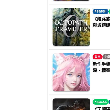
PS5/PS4
《歧路旅
與城鎮
日本
手
新作手機
類、精
XBOXSX
《天國降