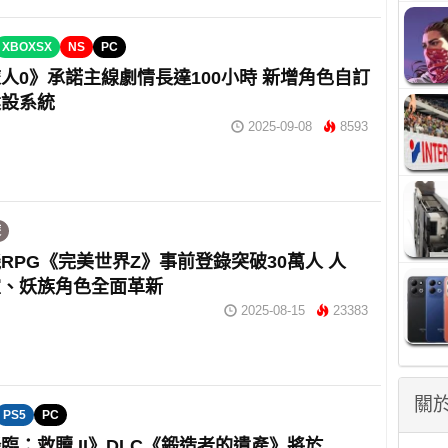
XBOXSX
NS
PC
人0》承諾主線劇情長達100小時 新增角色自訂
建設系統
2025-09-08
8593
遊
RPG《完美世界Z》事前登錄突破30萬人 人
靈、妖族角色全面革新
2025-08-15
23383
關於
PS5
PC
臨：救贖 II》DLC《鍛造者的遺產》將於