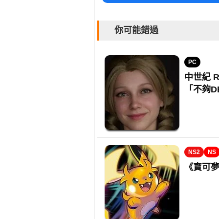
你可能錯過
PC
中世紀 
「不夠D
NS2
NS
《寶可夢