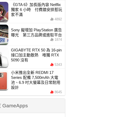
《GTA 6》加長版內容 Netflix
獨家 6 小時 付費牆安排惹玩
家不滿
4892
Sony 擬增加 PlayStation 廣告
曝光 第三方品牌或進駐平台
1874
GIGABYTE RTX 50 為 16-pin
接口加主動散熱 唯獨 RTX
5090 沒有
5343
小米推出全新 REDMI 17
Series 配備 7,500mAh 大電
池、6.9 吋大螢幕及日常耐用
設計
8645
 GameApps