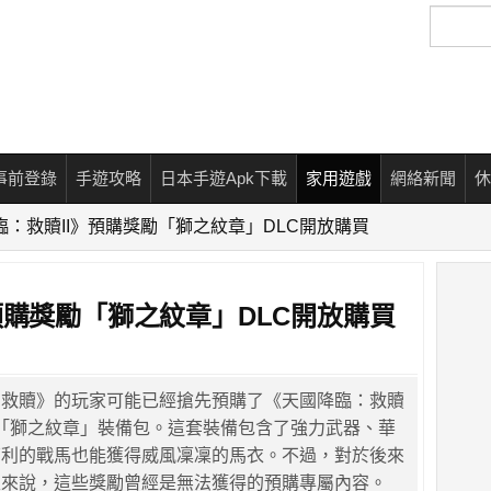
搜
尋
事前登錄
手遊攻略
日本手遊Apk下載
家用遊戲
網絡新聞
休
：救贖II》預購獎勵「獅之紋章」DLC開放購買
預購獎勵「獅之紋章」DLC開放購買
：救贖》的玩家可能已經搶先預購了《天國降臨：救贖
家「獅之紋章」裝備包。這套裝備包含了強力武器、華
亨利的戰馬也能獲得威風凜凜的馬衣。不過，對於後來
家來說，這些獎勵曾經是無法獲得的預購專屬內容。