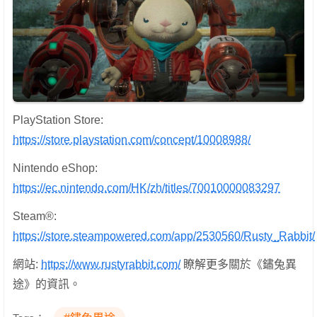
PlayStation Store:
https://store.playstation.com/concept/10008988/
Nintendo eShop:
https://ec.nintendo.com/HK/zh/titles/70010000083297
Steam®:
https://store.steampowered.com/app/2530560/Rusty_Rabbit/
網站:
https://www.rustyrabbit.com/
瞭解更多關於《鏽兔異
途》的資訊。