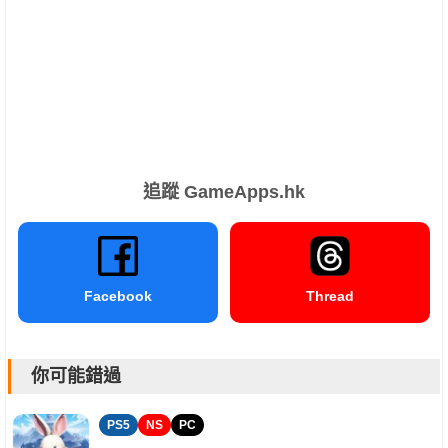
追蹤 GameApps.hk
Facebook
Thread
你可能錯過
PS5
NS
PC